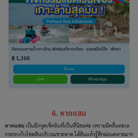
กิจกรรมทางน้ำเกาะล้าน พักผ่อนที่หาดเทียน · จอยสปีดโบ๊ท · พัทยา
฿ 1,300
ซื้อเลย
Line
WhatsApp
6. หาดแสม
หาดแสม
เป็นอีกจุดเช็คอินที่เป็นที่นิยมค่ะ เพราะมีคลื่นทะเล
กระทบกับโขดหินบริเวณชายหาด ได้ยินแล้วรู้สึกผ่อนคลายมาก