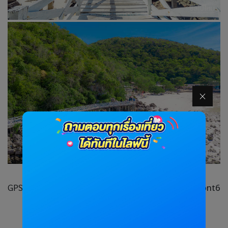
GPS :
https://maps.app.goo.gl/QNQbhHAs43zmEbnt6
5. หาดเทียน