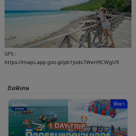
GPS :
https://maps.app.goo.gl/pb1Jodx7WeH9CWgU9
ดีลพิเศษ
พัทยา