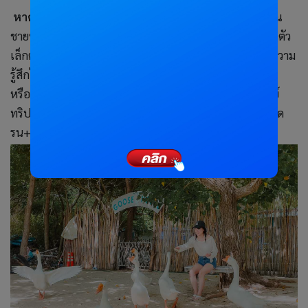
หาดเทียน เ
ป็นหาดที่มีความอุดมสมบูรณ์ ถึงแม้จะมีบริเวณ
ชายหาดที่ไม่มากนัก แต่ก็มีแนวต้นไม้แนวหิน และมีฝูงปลาตัว
เล็กตัวน้อยแหวกว่ายให้ได้ชมความน่ารักกัน เป็นหาดที่ให้ความ
รู้สึกได้ใกล้ชิดกับธรรมชาติ พร้อมกับบรรยากาศที่เงียบสงบ
หรือหากใครไปเกาะล้านแล้วอยากหากิจกรรมทำ ก็มีวันเดย์
ทริปพัทยา-เกาะล้าน (หาดเทียน)+กิจกรรมทางน้ำ ถ่ายรูปโด
รน+อาหารกลางวัน+รถรับ-ส่ง ให้บริการอีกด้วยค่ะ