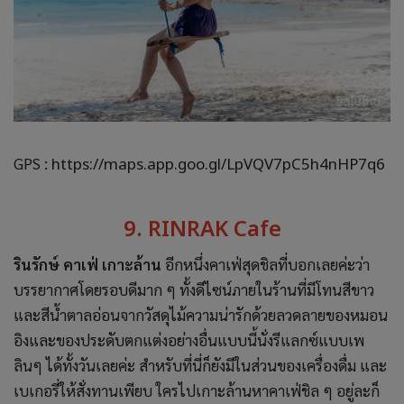
GPS :
https://maps.app.goo.gl/LpVQV7pC5h4nHP7q6
9. RINRAK Cafe
รินรักษ์ คาเฟ่ เกาะล้าน
อีกหนึ่งคาเฟ่สุดชิลที่บอกเลยค่ะว่า
บรรยากาศโดยรอบดีมาก ๆ ทั้งดีไซน์ภายในร้านที่มีโทนสีขาว
และสีน้ำตาลอ่อนจากวัสดุไม้ความน่ารักด้วยลวดลายของหมอน
อิงและของประดับตกแต่งอย่างอื่นแบบนี้นั่งรีแลกซ์แบบเพ
ลินๆ ได้ทั้งวันเลยค่ะ สำหรับที่นี่ก็ยังมีในส่วนของเครื่องดื่ม และ
เบเกอรี่ให้สั่งทานเพียบ ใครไปเกาะล้านหาคาเฟ่ชิล ๆ อยู่ละก็