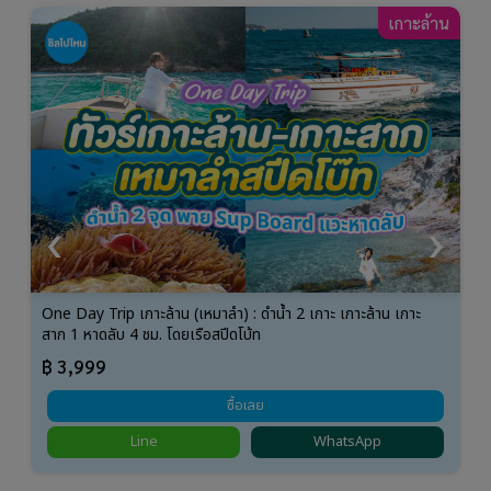
าน
เกาะล้าน
‹
›
One Day Trip เกาะล้าน (เหมาลำ) : Kohlarn Voyage ล่องเรือ
แ
ไม้ Exclusive เกาะสาก หาดลับ
ก
฿ 4,999
ซื้อเลย
Line
WhatsApp