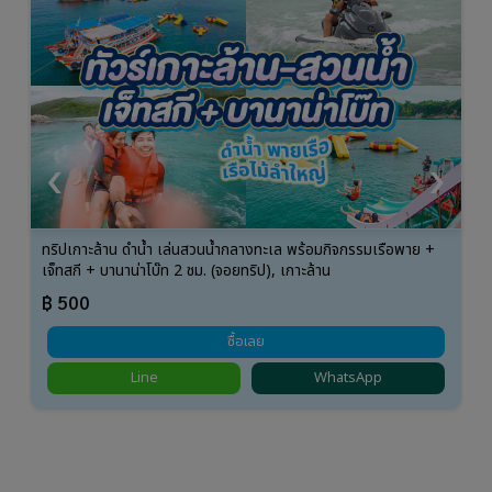
‹
›
ทริปเกาะล้าน ดำน้ำ เล่นสวนน้ำกลางทะเล พร้อมกิจกรรมเรือพาย +
เจ็ทสกี + บานาน่าโบ๊ท 2 ชม. (จอยทริป), เกาะล้าน
฿ 500
ซื้อเลย
Line
WhatsApp