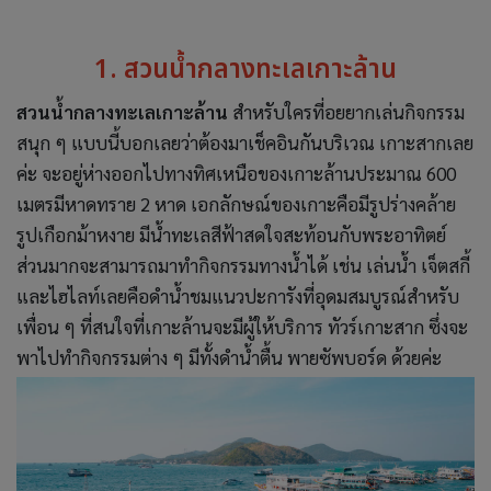
1. สวนน้ำกลางทะเลเกาะล้าน
สวนน้ำกลางทะเลเกาะล้าน
สำหรับใครที่อยยากเล่นกิจกรรม
สนุก ๆ แบบนี้บอกเลยว่าต้องมาเช็คอินกันบริเวณ เกาะสากเลย
ค่ะ จะอยู่ห่างออกไปทางทิศเหนือของเกาะล้านประมาณ 600
เมตรมีหาดทราย 2 หาด เอกลักษณ์ของเกาะคือมีรูปร่างคล้าย
รูปเกือกม้าหงาย มีน้ำทะเลสีฟ้าสดใจสะท้อนกับพระอาทิตย์
ส่วนมากจะสามารถมาทำกิจกรรมทางน้ำได้ เช่น เล่นน้ำ เจ็ตสกี้
และไฮไลท์เลยคือดำน้ำชมแนวปะการังที่อุดมสมบูรณ์สำหรับ
เพื่อน ๆ ที่สนใจที่เกาะล้านจะมีผู้ให้บริการ ทัวร์เกาะสาก ซึ่งจะ
พาไปทำกิจกรรมต่าง ๆ มีทั้งดำน้ำตื้น พายซัพบอร์ด ด้วยค่ะ