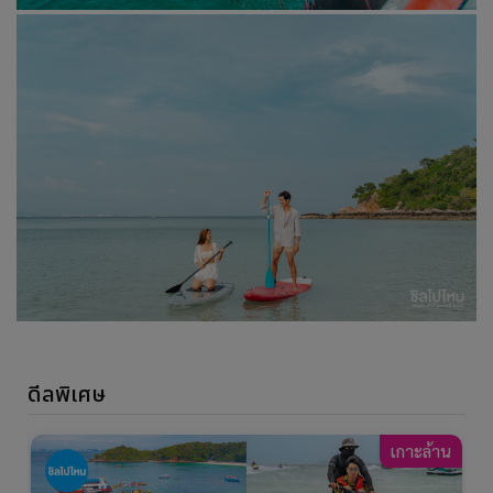
ดีลพิเศษ
าน
เกาะล้าน