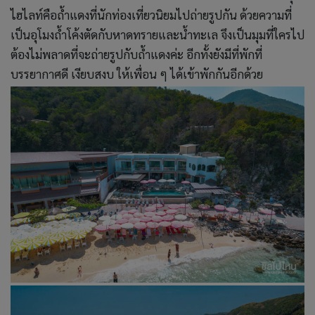
ไฮไลท์คือถ้ำแดงที่นักท่องเที่ยวนิยมไปถ่ายรูปกัน ด้วยความที่
เป็นอุโมงถ้ำโค้งตัดกับหาดทรายและน้ำทะเล จึงเป็นมุมที่ใครไป
ต้องไม่พลาดที่จะถ่ายรูปกับถ้ำแดงค่ะ อีกทั้งยังมีที่พักที่
บรรยากาศดี เงียบสงบ ให้เพื่อน ๆ ได้เข้าพักกันอีกด้วย