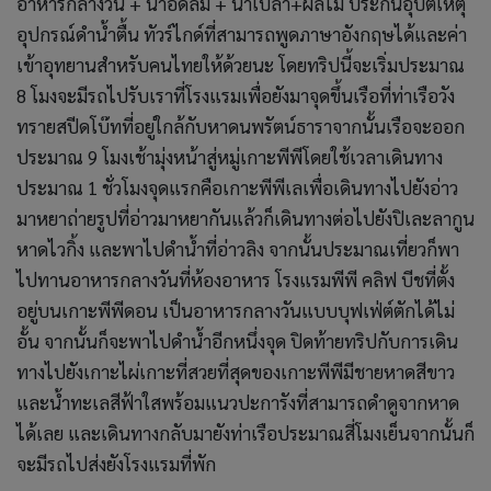
อาหารกลางวัน + น้ำอัดลม + น้ำเปล่า+ผลไม้ ประกันอุบัติเหตุ
อุปกรณ์ดำน้ำตื้น ทัวร์ไกด์ที่สามารถพูดภาษาอังกฤษได้และค่า
เข้าอุทยานสำหรับคนไทยให้ด้วยนะ โดยทริปนี้จะเริ่มประมาณ
8 โมงจะมีรถไปรับเราที่โรงแรมเพื่อยังมาจุดขึ้นเรือที่ท่าเรือวัง
ทรายสปีดโบ๊ทที่อยู่ใกล้กับหาดนพรัตน์ธาราจากนั้นเรือจะออก
ประมาณ 9 โมงเช้ามุ่งหน้าสู่หมู่เกาะพีพีโดยใช้เวลาเดินทาง
ประมาณ 1 ชั่วโมงจุดแรกคือเกาะพีพีเลเพื่อเดินทางไปยังอ่าว
มาหยาถ่ายรูปที่อ่าวมาหยากันแล้วก็เดินทางต่อไปยังปิเละลากูน
หาดไวกิ้ง และพาไปดำน้ำที่อ่าวลิง จากนั้นประมาณเที่ยวก็พา
ไปทานอาหารกลางวันที่ห้องอาหาร โรงแรมพีพี คลิฟ บีชที่ตั้ง
อยู่บนเกาะพีพีดอน เป็นอาหารกลางวันแบบบุฟเฟ่ต์ตักได้ไม่
อั้น จากนั้นก็จะพาไปดำน้ำอีกหนึ่งจุด ปิดท้ายทริปกับการเดิน
ทางไปยังเกาะไผ่เกาะที่สวยที่สุดของเกาะพีพีมีชายหาดสีขาว
และน้ำทะเลสีฟ้าใสพร้อมแนวปะการังที่สามารถดำดูจากหาด
ได้เลย และเดินทางกลับมายังท่าเรือประมาณสี่โมงเย็นจากนั้นก็
จะมีรถไปส่งยังโรงแรมที่พัก