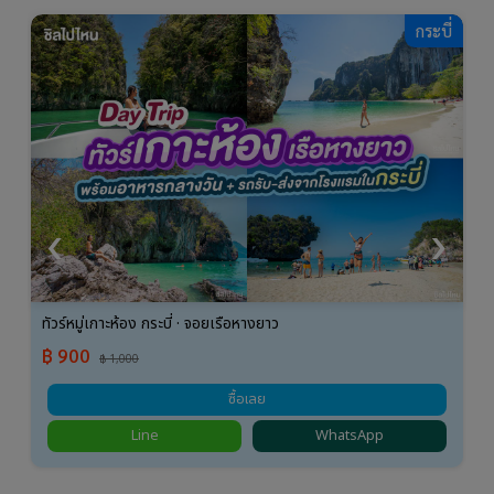
ี่
กระบี่
‹
›
ทัวร์หมู่เกาะห้อง กระบี่ · จอยเรือหางยาว
฿ 900
฿ 1,000
ซื้อเลย
Line
WhatsApp