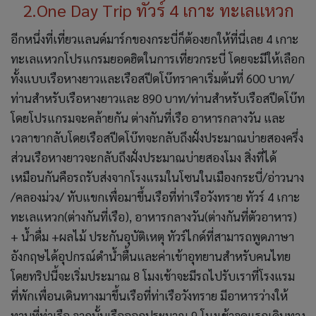
2.One Day Trip ทัวร์ 4 เกาะ ทะเลเเหวก
อีกหนึ่งที่เที่ยวแลนด์มาร์กของกระบี่ก็ต้องยกให้ที่นี่เลย 4 เกาะ
ทะเลแหวกโปรแกรมยอดฮิตในการเที่ยวกระบี่ โดยจะมีให้เลือก
ทั้งแบบเรือหางยาวและเรือสปีดโบ๊ทราคาเริ่มต้นที่ 600 บาท/
ท่านสำหรับเรือหางยาวและ 890 บาท/ท่านสำหรับเรือสปีดโบ๊ท
โดยโปรแกรมจะคล้ายกัน ต่างกันที่เรือ อาหารกลางวัน และ
เวลาขากลับโดยเรือสปีดโบ๊ทจะกลับถึงฝั่งประมาณบ่ายสองครึ่ง
ส่วนเรือหางยาวจะกลับถึงฝั่งประมาณบ่ายสองโมง สิ่งที่ได้
เหมือนกันคือรถรับส่งจากโรงแรมในโซนในเมืองกระบี่/อ่าวนาง
/คลองม่วง/ ทับแขกเพื่อมาขึ้นเรือที่ท่าเรือวังทราย ทัวร์ 4 เกาะ
ทะเลแหวก(ต่างกันที่เรือ), อาหารกลางวัน(ต่างกันที่ตัวอาหาร)
+ น้ำดื่ม +ผลไม้ ประกันอุบัติเหตุ ทัวร์ไกด์ที่สามารถพูดภาษา
อังกฤษได้อุปกรณ์ดำน้ำตื้นและค่าเข้าอุทยานสำหรับคนไทย
โดยทริปนี้จะเริ่มประมาณ 8 โมงเช้าจะมีรถไปรับเราที่โรงแรม
ที่พักเพื่อนเดินทางมาขึ้นเรือที่ท่าเรือวังทราย มีอาหารว่างให้
ทานที่ท่าเรือ จากนั้นเรือออกประมาณ 9 โมงเช้าจุดแรกเดินทาง