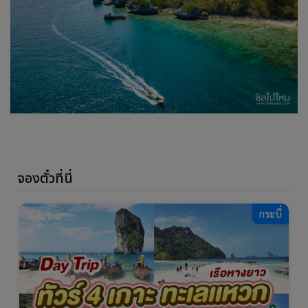
จองตั๋วที่นี่
ี่
กระบี่