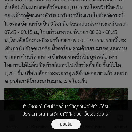
ถ้ำเสือ) เป็นแบบจอยทัวร์คนละ 1,100 บาท โดยทริปนี้จะเริ่ม
ตอนเช้ารถตู้ของทางทัวร์จะมารับเราที่โรงแรมในจังหวัดกระบี่
โดยจะแบ่งเวลารับเป็น 3 โซนคือ โซนคลองม่วงรถจะมารับเวลา
07.45 - 08.15 น., โซนอ่าวนางรถมารับวลา 08.30 - 08.45
น.,โซนตัวเมืองกระบี่ระมารับเวลา 09.00 - 09.15 น. จากนั้นจะ
เดินทางไปยังจุดแรกคือ น้ำตกร้อน ตามด้วยสระมรกต และทาน
ข้าวกลางวันบริเวณทางเข้าสระมรกตซึ่งเป็นบุฟเฟ่ต์อาหาร
ไทยทานได้ไม่อั้น ปิดท้ายกับการไปเที่ยววัดถ้ำเสือ ขึ้นบันได
1,260 ขึ้น เพื่อไปสักการะพระธาตุเจดีย์บนยอดเขาเเก้ว และรถ
จะมาส่งเราที่โรงแรมประมาณ 4-5 โมงเย็น
เว็บไซต์ชิลไปไหนใช้คุกกี้ เราใช้คุกกี้เพื่อให้ท่านได้รับ
ประสบการณ์การใช้งานที่ดีที่สุดบน เว็บไซต์ของเรา
ยอมรับ
วอเชอร์
ทัวร์ในประเทศ
ทัวร์ต่างประเทศ
สอบถาม