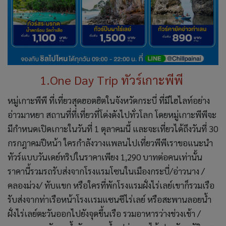
1.One Day Trip ทัวร์เกาะพีพี
หมู่เกาะพีพี ที่เที่ยวสุดฮอตฮิตในจังหวัดกระบี่ ที่มีไฮไลท์อย่าง
อ่าวมาหยา สถานที่ที่เที่ยวที่โด่งดังไปทั่วโลก โดยหมู่เกาะพีพีจะ
มีกำหนดเปิดเกาะในวันที่ 1 ตุลาคมนี้ และจะเที่ยวได้ถึงวันที่ 30
กรกฎาคมปีหน้า ใครกำลังวางแพลนไปเที่ยวพีพีเราขอแนะนำ
ทัวร์แบบวันเดย์ทริปในราคาเพียง 1,290 บาทต่อคนเท่านั้น
ราคานี้รวมรถรับส่งจากโรงแรมโซนในเมืองกระบี่/อ่าวนาง /
คลองม่วง/ ทับแขก หรือใครที่พักโรงแรมฝั่งไร่เลย์เขาก็รวมเรือ
รับส่งจากท่าเรือหน้าโรงเเรมแซนซีไร่เลย์ หรือสะพานลอยน้ำ
ฝั่งไร่เลย์ตะวันออกไปยังจุดขึ้นเรือ รวมอาหารว่างช่วงเช้า /