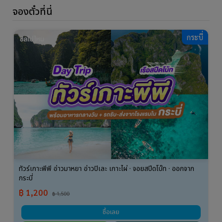
จองตั๋วที่นี่
กระบี่
ทัวร์เกาะพีพี อ่าวมาหยา อ่าวปิเละ เกาะไผ่ · จอยสปีดโบ๊ท · ออกจาก
กระบี่
฿ 1,200
฿ 1,500
ซื้อเลย