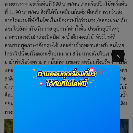
หางยาวราคาจะเริ่มต้นที่ 990 บาท/คน ส่วนเรือสปีดโบ๊ทเริ่มต้น
ที่ 1,190 บาท/คน สิ่งที่ได้รับเหมือนกันค่ะ คือบริการรถรับส่ง
จากโรงแรมที่พักในโซนในเมืองกระบี่/อ่าวนาง /คลองม่วง/ ทับ
แขกไปยังท่าเรือวังทราย อุปกรณ์ดำน้ำตื้น ประกันอุบัติเหตุ
อาหารกลางวัน(กล่องปิคนิค) + น้ำดื่ม +ผลไม้ ทัวร์ไกด์ที่
สามารถพูดภาษาอังกฤษได้ และค่าเข้าอุทยานสำหรับคนไทย
โดยทริปนี้จะเริ่มตอนเช้าประมาณ 8 โมงรถจะไปรับเราที่ที่พัก
มายังท่าเรือวังทรายจากนั้นก็ทานของว่างพร้อมฟังบรีฟจากไกด์
และเดินทางไปขึ้นเรือตอน 9 โมงเช้า จุดแรกที่ไปคือเกาะเหลา
ลาดิง เกาะเล็กๆ ที่ร่มรื่นและน้ำใสมากๆ เดินทางต่อไปยังเกาะ
ผักเบี้ย และไปชมลากูนของเกาะห้อง จุดสุดท้ายคือไฮไลท์นั่นก็
คือเกาะห้องค่ะ ไปทานอาการกลางวัน พร้อมกับพักผ่อนเล่นน้ำ
ก่อนจะเดินทางกลับมาถึงท่าเรือประมาณบ่ายสามโมง และเดิน
ทางกลับที่พักโดยรถรับส่งของทางทัวร์