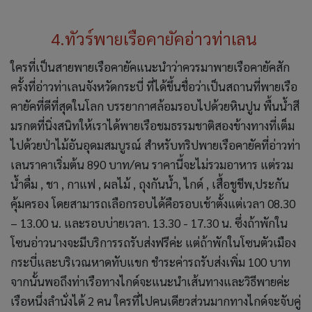
4.ทัวร์พายเรือคายัคอ่าวท่าเลน
ใครที่เป็นสายพายเรือคายัคแนะนำว่าควรมาพายเรือคายัคสัก
ครั้งที่อ่าวท่าเลนจังหวัดกระบี่ ที่ได้ขึ้นชื่อว่าเป็นสถานที่พายเรือ
คายัคที่ดีที่สุดในโลก บรรยากาศล้อมรอบไปด้วยหินปูน พื้นน้ำสี
มรกตที่นิ่งสนิทให้เราได้พายเรือชมธรรมชาติสองข้างทางที่เต็ม
ไปด้วยป่าไม้อันอุดมสมบูรณ์ สำหรับทริปพายเรือคายัคที่อ่าวท่า
เลนราคาเริ่มต้น 890 บาท/คน ราคานี้จะไม่รวมอาหาร แต่รวม
น้ำดื่ม , ชา , กาแฟ , ผลไม้ , ถุงกันน้ำ, ไกด์ , เสื้อชูชีพ,ประกัน
คุ้มครอง โดยสามารถเลือกรอบได้คือรอบเช้าตั้งแต่เวลา 08.30
– 13.00 น. และรอบบ่ายเวลา. 13.30 - 17.30 น. ซึ่งถ้าพักใน
โซนอ่าวนางจะมีบริการรถรับส่งฟรีค่ะ แต่ถ้าพักในโซนตัวเมือง
กระบี่และบริเวณหาดทับแขก ชำระค่ารถรับส่งเพิ่ม 100 บาท
จากนั้นพอถึงท่าเรือทางไกด์จะแนะนำเส้นทางและวิธีพายค่ะ
เรือหนึ่งลำนั่งได้ 2 คน ใครที่ไปคนเดียวส่วนมากทางไกด์จะจับคู่