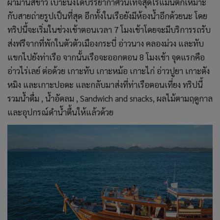
ผ้าม่านสีขาว เบาะนั่งได้บรรยากาศวินเทจสุดโรแมนติกเหมาะ
กับสายถ่ายรูปเป็นที่สุด อีกทั้งในเรือยังมีห้องน้ำอีกด้วยนะ โดย
ทริปนี้จะเริ่มในช่วงเช้าตอนเวลา 7 โมงเช้าโดยจะมีบริการรถรับ
ส่งฟรีจากที่พักในตัวตัวเมืองกระบี่ อ่าวนาง คลองม่วง และทับ
แขกไปยังท่าเรือ จากนั้นเรือจะออกตอน 8 โมงเช้า จุดแรกคือ
อ่าวไร่เลย์ ต่อด้วย เกาะทับ เกาะหม้อ เกาะไก่ อ่าวปูยา เกาะตัง
หมิง และเกาะปอดะ และกลับมาส่งที่ท่าเรือตอนเที่ยง ทริปนี้
รวมน้ำดื่ม , น้ำอัดลม , Sandwich and snacks, ผลไม้ตามฤดูกาล
และอุปกรณ์ดำน้ำตื้นให้แล้วด้วย