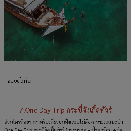
จองตั๋วที่นี่
7.One Day Trip กระบี่จังเกิ้ลทัวร์
ส่วนใครที่อยากหาทริปเที่ยวบนฝั่งแบบไม่ต้องลงทะเลแนะนำ
One Day Trip กระบี่จังเกิ้ลทัวร์ (สระมรกต + น้ำตกร้อน + วัด