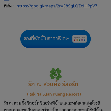
พิกัด :
https://goo.gl/maps/2rvE8SgLQZoiHPpV7
รัก ณ สวนผึ้ง รีสอร์ท
(Rak Na Suan Pueng Resort)
รัก ณ สวนผึ้ง รีสอร์ท
รีสอร์ทที่บ้านแต่ละหลังตกแต่งด้วยสี
พาสเทลหลากสีบอกเลยว่าน่ารักมากกกก นอกจากนี้ยังมีบ้าน