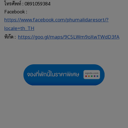
โทรศัพท์ : 0891059384
Facebook :
https://www.facebook.com/phumalidaresort/?
locale=th_TH
พิกัด :
https://goo.gl/maps/9C5LWm9oXwTWdD3fA