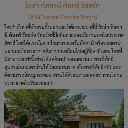
วิลล่า ทัสคานี คันทรี รีสอร์ท
(Villa Tuscany Country Resort)
ใครกำลังหาที่พักสวนผึ้งบอกเลยว่าต้องแวะมาที่นี่
วิวล่า ทัสคา
นี คันทรี รีสอร์ท
รีสอร์ทที่มีกลิ่นอายของเมืองชนบทในประเทศ
อิตาลี โดยได้แรงบันดาลใจมาจากแคว้นทัสคานี หรือทอสคาน่า
บอกเลยว่าบรรยากาศดีมากกกเหมือนไปอยู่ที่อิตาลีเลยย โดยที่
นี่สามารถถทำปิ้งย่างได้แต่ต้องนำของสดมาเอง ทางที่พักมี
อุปกรณ์และเตาถ่านให้ (สอบถามราคากับทางที่พักอีกที) และ
ยังสามารถสั่งหมูกระทะมาทานได้ด้วยนะ บอกเลยว่าทานไปชม
บรรยากาศไปฟินมากกกก