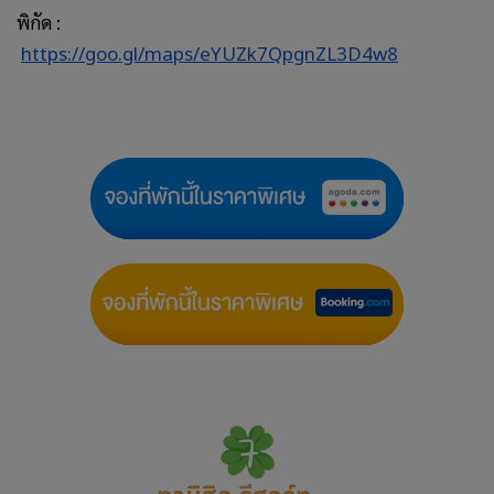
พิกัด :
https://goo.gl/maps/eYUZk7QpgnZL3D4w8