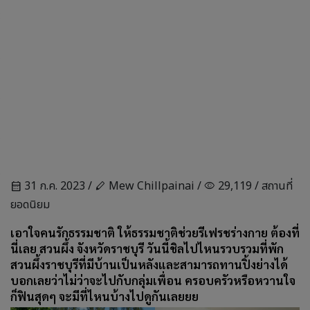
31 ก.ค. 2023 /
Mew Chillpainai /
29,119 /
สถานที่
calendar_month
stylus
visibility
ยอดนิยม
เอาใจคนรักธรรมชาติ ให้ธรรมชาติช่วยรีเฟรชร่างกาย ต้องที่
นี่เลย สวนผึ้ง จังหวัดราชบุรี วันนี้ชิลไปไหนรวบรวมที่พัก
สวนผึ้งราชบุรีที่มีบ้านเป็นหลังและสามารถทานปิ้งย่างได้
บอกเลยว่าไม่ว่าจะไปกับกลุ่มเพื่อน ครอบครัวหรือหวานใจ
ก็ฟินสุดๆ จะมีที่ไหนบ้างไปดูกันเลยยย