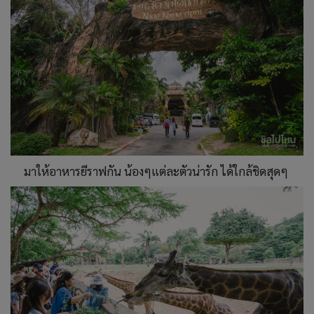
มาให้อาหารยีราฟกัน น้องๆแต่ละตัวน่ารัก ได้ใกล้ชิดสุดๆ