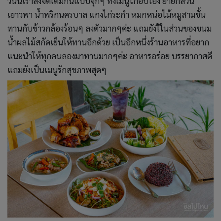
วันนี้เราสั่งจัดเต็มกันแบบจุกๆ ทั้งเมนูไก่อบโอ่ง ยำยกสวน
เยาวพา น้ำพริกนครบาล แกงไก่ระกำ หมกหน่อไม้หมูสามชั้น
ทานกับข้าวกล้องร้อนๆ ลงตัวมากๆค่ะ แถมยังใีในส่วนของขนม
น้ำผลไม้สกัดเย็นให้ทานอีกด้วย เป็นอีกหนึ่งร้านอาหารที่อยาก
แนะนำให้ทุกคนลองมาทานมากๆค่ะ อาหารอร่อย บรรยากาศดี
แถมยังเป็นเมนูรักสุขภาพสุดๆ