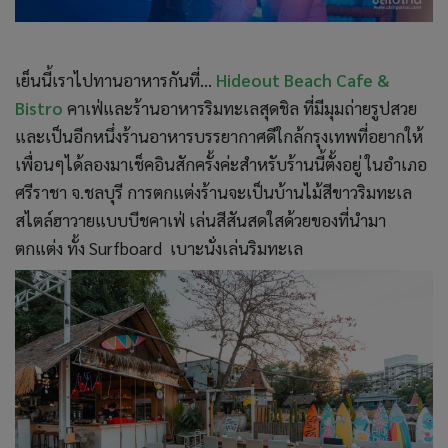
เย็นนี้เราไปทานอาหารกันที่...
Hideout Beach Cafe &
Bistro
คาเฟ่และร้านอาหารริมทะเลสุดชิล ที่มีมุมถ่ายรูปสวย
และเป็นอีกหนึ่งร้านอาหารบรรยากาศดีใกล้กรุงเทพที่อยากให้
เพื่อนๆได้ลองมาเช็คอินสักครั้งค่ะสำหรับร้านนี้ตั้งอยู่ ในอำเภอ
ศรีราชา จ.ชลบุรี การตกแต่งร้านจะเป็นบ้านไม้สีขาวริมทะเล
สไตล์ฮาวายแบบบีชคาเฟ่ เล่นสีสันสดใสด้วยของที่นำมา
ตกแต่ง ทั้ง Surfboard เบาะนั่งเล่นริมทะเล