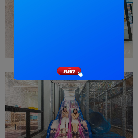
สไลเดอร์มันส์ๆ ชวนเพื่อนมาเล่นกันค่าาาาา