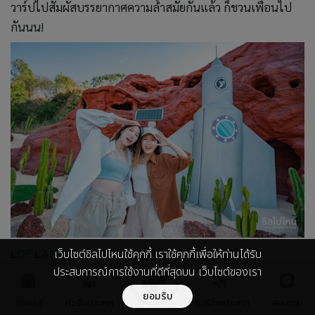
วาร์ปไปสัมผัสบรรยากาศความล้ำสมัยกันแล้ว ก็ชวนเพื่อนไป
กันนน!
LOF LAND
เว็บไซต์ชิลไปไหนใช้คุกกี้ เราใช้คุกกี้เพื่อให้ท่านได้รับ
ประสบการณ์การใช้งานที่ดีที่สุดบน เว็บไซต์ของเรา
ที่ตั้ง : 17 หมู่7 ซอย คีรีนคร 8/1 ตำบล ห้วยกะปิ อำเภอ
ยอมรับ
เมืองชลบุรี
วอเชอร์
ทัวร์ในประเทศ
ทัวร์ต่างประเทศ
สอบถาม