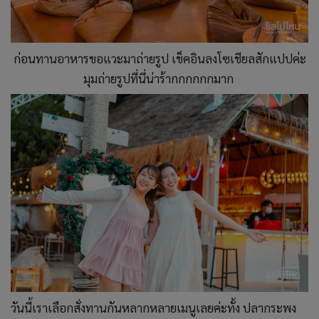
ก่อนทานอาหารขอแวะมาถ่ายรูป เช็คอินลงโซเชียลสักแปปค่ะ
มุมถ่ายรูปที่นี่น่าร้ากกกกกกมาก
วันนี้เราเลือกสั่งทานกันหลากหลายเมนูเลยค่ะทั้ง ปลากระพง