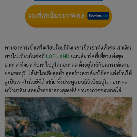
ทานอาหารเช้าเสร็จเรียบร้อยก็ถึงเวลาเช็คเอาท์แล้วค่ะ เราเดิน
ทางไปเที่ยวกันต่อที่
LOF LAND
แลนด์มาร์คที่เที่ยวแห่งยุค
อวกาศ ที่จะวาร์ปพาไปสู่โลกอนาคต ตั้งอยู่ใกล้กับแกรนด์แคน
ยอนชลบุรี ได้นำไอเดียสุดล้ำ สุดสร้างสรรค์มาใช้ตกแต่งร้านให้
ดูเป็นเทคโนโลยีที่ล้ำสมัย ทั้งประตูแบบมิลิเนี่ยมสู่โลกอนาคต
หน้าผาหิน และน้ำตกจำลองสุดเท่ห์ ยานอวกาศอะพอลโล่