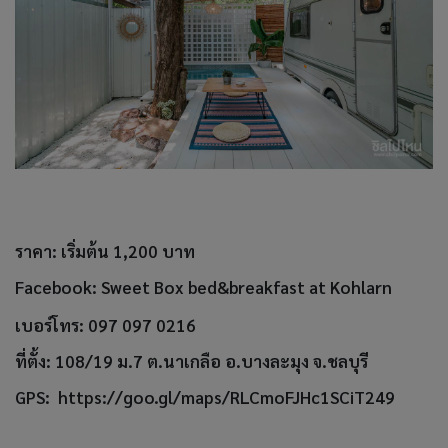
ราคา: เริ่มต้น 1,200 บาท
Facebook:
Sweet Box bed&breakfast at Kohlarn
เบอร์โทร: 097 097 0216
ที่ตั้ง: 108/19 ม.7 ต.นาเกลือ อ.บางละมุง จ.ชลบุรี
GPS:
https://goo.gl/maps/RLCmoFJHc1SCiT249