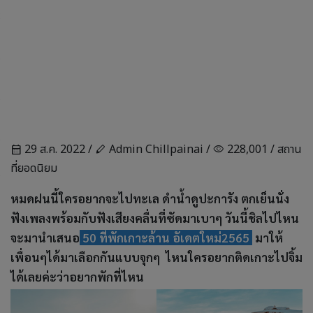
29 ส.ค. 2022 /
Admin Chillpainai /
228,001 /
สถาน
calendar_month
stylus
visibility
ที่ยอดนิยม
หมดฝนนี้ใครอยากจะไปทะเล ดำน้ำดูปะการัง ตกเย็นนั่ง
ฟังเพลงพร้อมกับฟังเสียงคลื่นที่ซัดมาเบาๆ วันนี้ชิลไปไหน
จะมานำเสนอ
50 ที่พักเกาะล้าน อัเดตใหม่2565
มาให้
เพื่อนๆได้มาเลือกกันแบบจุกๆ ไหนใครอยากติดเกาะไปจิ้ม
ได้เลยค่ะว่าอยากพักที่ไหน