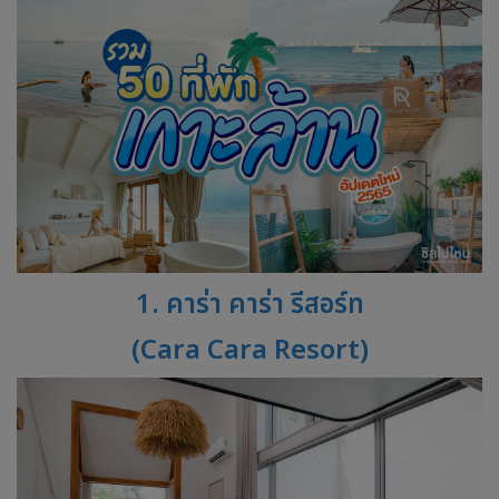
1. คาร่า คาร่า รีสอร์ท
(Cara Cara Resort)