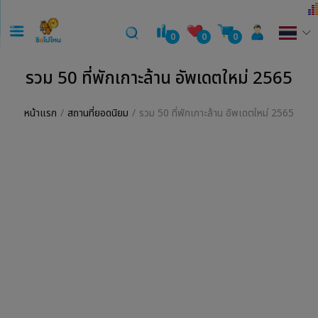
0
0
0
รวม 50 ที่พักเกาะล้าน อัพเดตใหม่ 2565
หน้าแรก
สถานที่ยอดนิยม
รวม 50 ที่พักเกาะล้าน อัพเดตใหม่ 2565