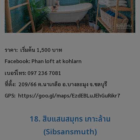
ราคา: เริ่มต้น 1,500 บาท
Facebook:
Phan loft at kohlarn
เบอร์โทร: 097 236 7081
ที่ตั้ง: 209/66 ต.นาเกลือ อ.บางละมุง จ.ชลบุรี
GPS:
https://goo.gl/maps/EzdEBLuJEhGuRikr7
18.
สิบแสนสมุทร เกาะล้าน
(Sibsansmuth)