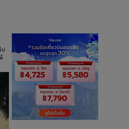
วไป
ด้