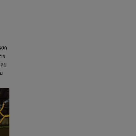
อนยก
มาย
โดย
ิน