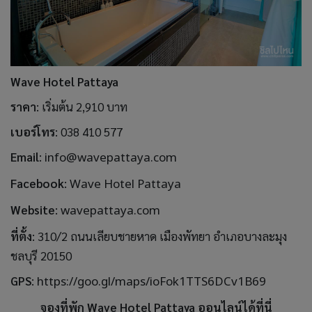
Wave Hotel Pattaya
ราคา
: เริ่มต้น 2,910 บาท
เบอร์โทร
: 038 410 577
Email
:
info@wavepattaya.com
Facebook
:
Wave Hotel Pattaya
Website
:
wavepattaya.com
ที่ตั้ง
: 310/2 ถนนเลียบชายหาด เมืองพัทยา อำเภอบางละมุง
ชลบุรี 20150
GPS
:
https://goo.gl/maps/ioFok1TTS6DCv1B69
จองที่พัก Wave Hotel Pattaya
ออนไลน์ได้ที่นี่