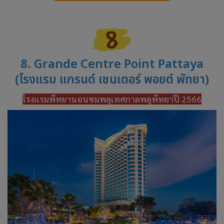
8. Grande Centre Point Pattaya
(โรงแรม แกรนด์ เซนเตอร์ พอยต์ พัทยา)
โรงแรมพัทยานอนชมพลุเทศกาลพลุพัทยาปี 2566