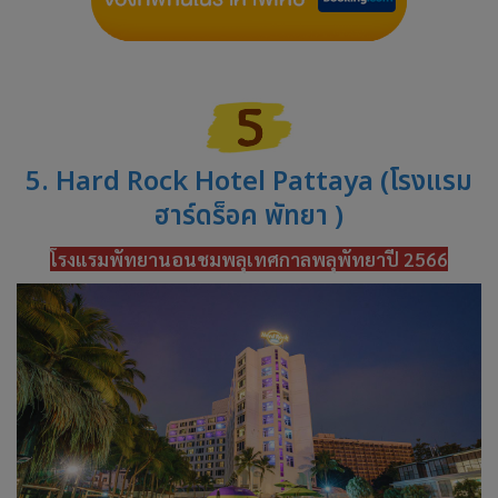
5. Hard Rock Hotel Pattaya (
โรงแรม
ฮาร์ดร็อค พัทยา
)
โรงแรมพัทยานอนชมพลุเทศกาลพลุพัทยาปี 2566