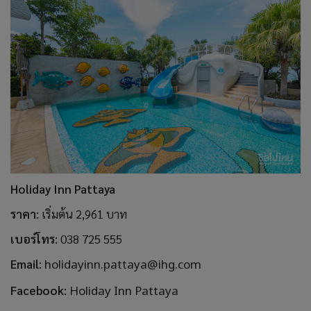
Holiday Inn Pattaya
ราคา
: เริ่มต้น 2,961 บาท
เบอร์โทร
: 038 725 555
Email
:
holidayinn.pattaya@ihg.com
Facebook
:
Holiday Inn Pattaya