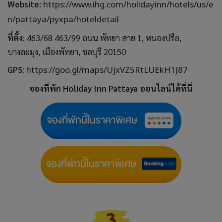
Website
:
https://www.ihg.com/holidayinn/hotels/us/e
n/pattaya/pyxpa/hoteldetail
ที่ตั้ง
: 463/68 463/99 ถนน พัทยา สาย 1, หนองปรือ,
บางละมุง, เมืองพัทยา, ชลบุรี 20150
GPS
:
https://goo.gl/maps/UjxVZ5RtLUEkH1J87
จองที่พัก Holiday Inn Pattaya
ออนไลน์ได้ที่นี่