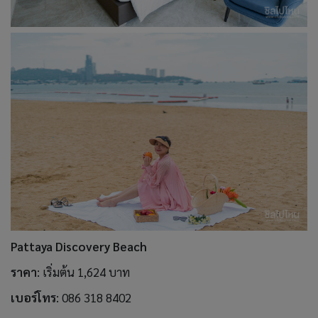
Pattaya Discovery Beach
ราคา
: เริ่มต้น 1,624 บาท
เบอร์โทร
: 086 318 8402