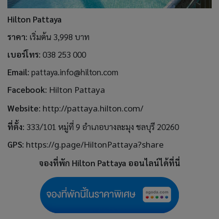
Hilton Pattaya
ราคา
: เริ่มต้น 3,998 บาท
เบอร์โทร
: 038 253 000
Email
: pattaya.info@hilton.com
Facebook
:
Hilton Pattaya
Website
:
http://pattaya.hilton.com/
ที่ตั้ง
: 333/101 หมู่ที่ 9 อำเภอบางละมุง ชลบุรี 20260
GPS
:
https://g.page/HiltonPattaya?share
จองที่พัก
Hilton Pattaya
ออนไลน์ได้ที่นี่