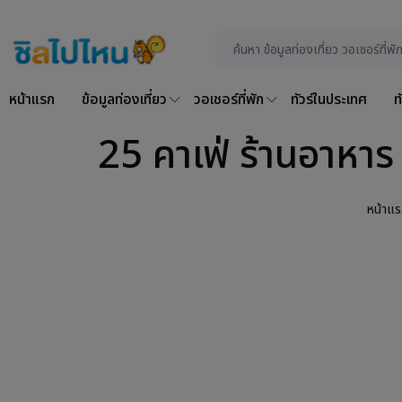
หน้าแรก
ข้อมูลท่องเที่ยว
วอเชอร์ที่พัก
ทัวร์ในประเทศ
ท
25 คาเฟ่ ร้านอาหาร
หน้าแร