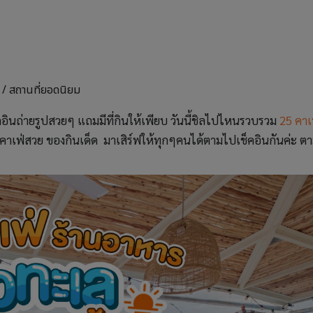
 /
สถานที่ยอดนิยม
็คอินถ่ายรูปสวยๆ แถมมีที่กินให้เพียบ วันนี้ชิลไปไหนรวบรวม
25 คาเ
้งคาเฟ่สวย ของกินเด็ด มาเสิร์ฟให้ทุกๆคนได้ตามไปเช็คอินกันค่ะ ต