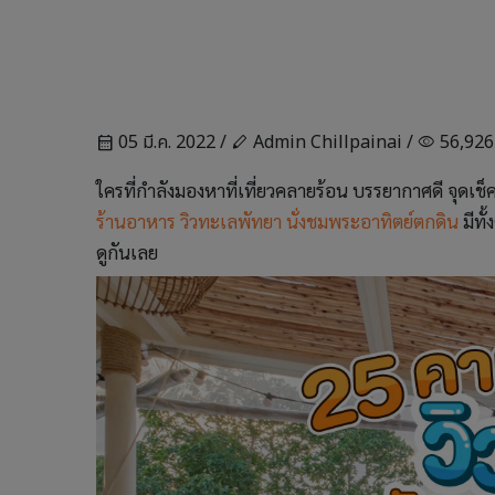
05 มี.ค. 2022 /
Admin Chillpainai /
56,926
calendar_month
stylus
visibility
ใครที่กำลังมองหาที่เที่ยวคลายร้อน บรรยากาศดี จุดเช
ร้านอาหาร วิวทะเลพัทยา นั่งชมพระอาทิตย์ตกดิน
มีทั
ดูกันเลย