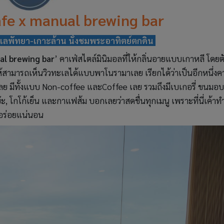
fe x manual brewing bar
ะเลพัทยา-เกาะล้าน นั่งชมพระอาทิตย์ตกดิน
al brewing bar
’ คาเฟ่สไตล์มินิมอลที่ให้กลิ่นอายแบบเกาหลี โดยต
้สามารถเห็นวิวทะเลได้แบบพาโนรามาเลย เรียกได้ว่าเป็นอีกหนึ่งคา
็นเลย มีทั้งแบบ Non-coffee และCoffee เลย รวมถึงมีเบเกอรี่ ขนมอบ
มบ๊ะ, โกโก้เย็น และกาแฟส้ม บอกเลยว่าสดชื่นทุกเมนู เพราะที่นี่เค้าท
ต่อร่อยแน่นอน