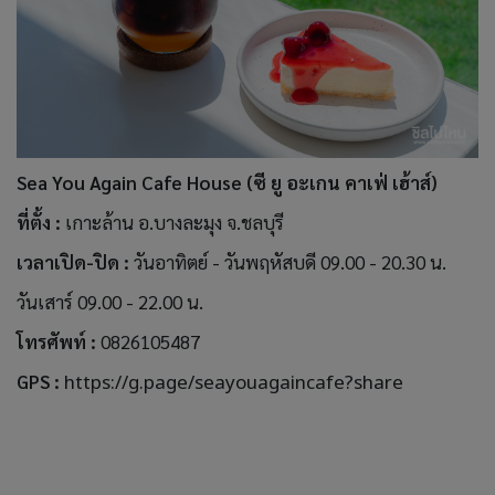
Sea You Again Cafe House
(ซี ยู อะเกน คาเฟ่ เฮ้าส์)
ที่ตั้ง :
เกาะล้าน อ.บางละมุง จ.ชลบุรี
เวลาเปิด-ปิด :
วันอาทิตย์ - วันพฤหัสบดี 09.00 - 20.30 น.
วันเสาร์ 09.00 - 22.00 น.
โทรศัพท์ :
0826105487
GPS :
https://g.page/seayouagaincafe?share