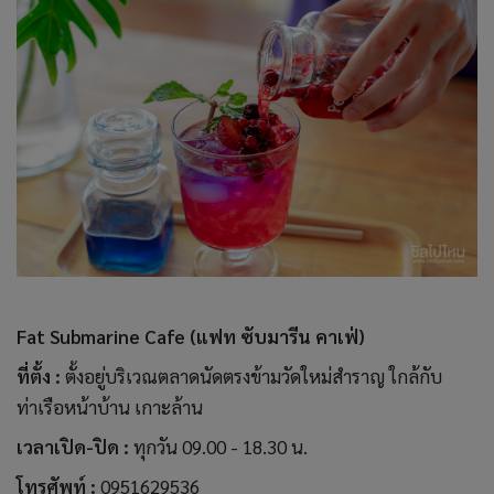
Fat Submarine Cafe
(แฟท ซับมารีน คาเฟ่)
ที่ตั้ง :
ตั้งอยู่บริเวณตลาดนัดตรงข้ามวัดใหม่สำราญ ใกล้กับ
ท่าเรือหน้าบ้าน เกาะล้าน
เวลาเปิด-ปิด :
ทุกวัน 09.00 - 18.30 น.
โทรศัพท์ :
0951629536