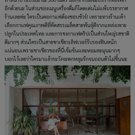
อีกด้วยนะ ในส่วนของเมนูเครื่องดื่มก็โดดเด่นไม่แพ้บรรยากาศ
ร้านเลยค่ะ ใครเป็นคอกาแฟต้องชอบชัวร์! เพราะทางร้านเค้า
เลือกกาแฟคุณภาพดีที่คัดสรรเมล็ดสายพันธุ์ดีจากแหล่งเพาะ
ปลูกในประเทศไทย และการชงกาแฟดริปเป็นส่วนใหญ่รสชาติ
ดีมากๆ ส่วนใครเป็นสายชาเขียวเลิฟเวอร์รับรองฟินหนัก
แน่นอนเพราะชาเขียวของที่นี่เข้มข้นและหอมละมุนมากๆ
บอกไว้เลยว่าใครมาแล้วระวังจะตกหลุมรักจนถอนตัวไม่ขึ้นนะ