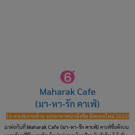
Maharak Cafe
(มา-หา-รัก คาเฟ่)
10 คาเฟ่เกาะล้าน บรรยากาศน่านั่งชิล อัพเดทใหม่ 2022!
มาต่อกันที่
Maharak Cafe
(มา-หา-รัก คาเฟ่)
คาเฟ่ชื่อดังบน