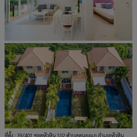
ที่ตั้ง : 39/401 ซอยหัวหิน 102 ตำบลหนองแก อำเภอหัวหิน