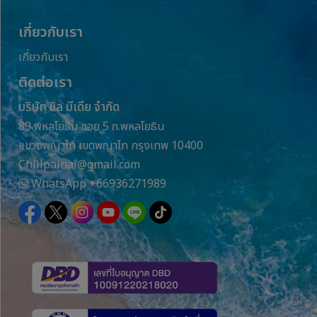
เกี่ยวกับเรา
เกี่ยวกับเรา
ติดต่อเรา
บริษัท ชิล มีเดีย จำกัด
89 พหลโยธิน ซอย 5 ถ.พหลโยธิน
แขวงพญาไท เขตพญาไท กรุงเทพ 10400
Chillpainai@gmail.com
WhatsApp
+66936271989