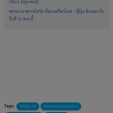
กอิน 1 มิถุนายนนี้
ขยายเวลาตรวจโควิด ที่สนามกีฬาไทย - ญี่ปุ่น ดินแดง ถึง
วันที่ 31 พ.ค.นี้
Tags:
โควิด-19
ลงทะเบียนหมอพร้อม