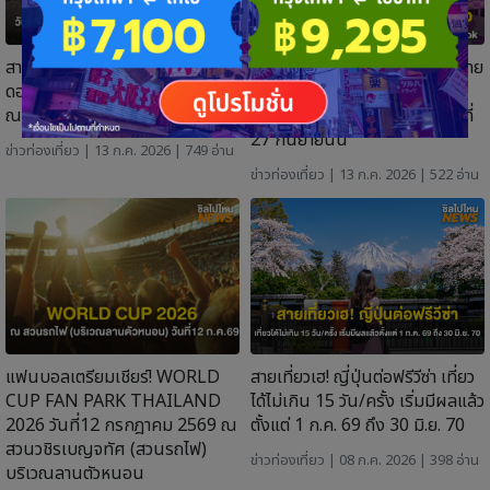
สายถ่ายรูปมาด่วน! เทศกาลศิลปะ
น่ารักเกินต้าน! แก๊งซานริโอบุกไทย
ดอกไม้ วันที่ 4 ก.ค.69 - 2ส.ค.69
แล้ว งานวิ่งระดับโลกใจกลาง
ณ ตลาดเก่าริมน้ำหัวตะเข้
กรุงเทพ ที่ One Bangkok วันที่
27 กันยายนนี้
ข่าวท่องเที่ยว
| 13 ก.ค. 2026 | 749 อ่าน
ข่าวท่องเที่ยว
| 13 ก.ค. 2026 | 522 อ่าน
แฟนบอลเตรียมเชียร์! WORLD
สายเที่ยวเฮ! ญี่ปุ่นต่อฟรีวีซ่า เที่ยว
CUP FAN PARK THAILAND
ได้ไม่เกิน 15 วัน/ครั้ง เริ่มมีผลแล้ว
2026 วันที่12 กรกฎาคม 2569 ณ
ตั้งแต่ 1 ก.ค. 69 ถึง 30 มิ.ย. 70
สวนวชิรเบญจทัศ (สวนรถไฟ)
ข่าวท่องเที่ยว
| 08 ก.ค. 2026 | 398 อ่าน
บริเวณลานตัวหนอน