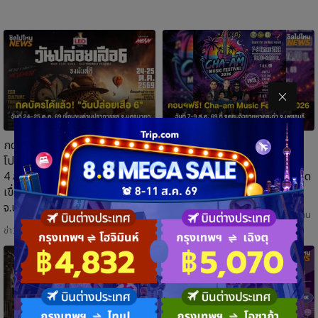
กดบัตรได้แล้ว! "วันปล่อยเสือ 6"
คอนเสิร์ตฟรี! Cha-am Music
โปรเสือคำราม 990 บาท 31 ก.ค. –
Festival 2026 วันที่ 7-9
4 ส.ค. 69 วันที่ 24–25 ต.ค. 69
สิงหาคม 2569 ที่ จุดชมวิวชายหาด
เขื่อนขุนด่านปราการชล
ชะอำ จ.เพชรบุรี
จ.นครนายก
ข่าวท่องเที่ยว
| 31 ก.ค. 2026 | 416 อ่าน
ข่าวท่องเที่ยว
| 31 ก.ค. 2026 | 193 อ่าน