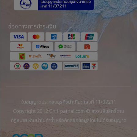
ช่องทางการชำระเงิน
ใบอนุญาตประกอบธุรกิจนำเที่ยว เลขที่ 11/07211
Copyright 2012 Chillpainai.com © สงวนลิขสิทธิ์ตาม
กฎหมาย ห้ามนำไปทำซ้ำ หรือคัดลอกข้อมูลโดยไม่ได้รับอนุญาต