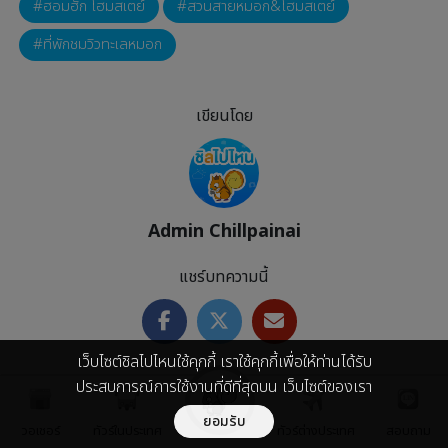
ฮอมฮัก โฮมสเตย์
สวนสายหมอก&โฮมสเตย์
ที่พักชมวิวทะเลหมอก
เขียนโดย
Admin Chillpainai
แชร์บทความนี้
เว็บไซต์ชิลไปไหนใช้คุกกี้ เราใช้คุกกี้เพื่อให้ท่านได้รับ
ประสบการณ์การใช้งานที่ดีที่สุดบน เว็บไซต์ของเรา
ยอมรับ
วอเชอร์
ทัวร์ในประเทศ
ทัวร์ต่างประเทศ
สอบถาม