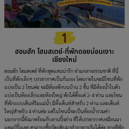
ฮอมฮัก โฮมสเตย์-ที่พักดอยม่อนเงาะ
เชียงใหม่
ฮอมฮัก โฮมสเตย์ ที่พักสุดแสนน่ารัก ท่ามกลางธรรมชาติ ที่นี่
เป็นที่พักเล็กๆ บรรยากาศเป็นกันเอง โดยภายในจะมีโซนที่พัก
แบ่งเป็น 2 โซนค่ะ จะมีห้องพักบนบ้าน 2 ชั้น ที่มีห้องน้ำในตัว
แบ่งเป็นห้องเล็กและห้องใหญ่ พักได้ตั้งแต่ 2-4 ท่าน และโซน
ที่พักแบบเต็นท์ริมแม่น้ำ มีทั้งเต็นท์สำหรับ 2 ท่าน และเต็นท์
ใหญ่สำหรับ 4 ท่านค่ะ แต่ในโซนนี้จะเป็นห้องน้ำรวมค่า
นอกจากนี้ยังมาพร้อมกับลานปิ้งย่าง ที่ให้บรรยากาศเหมือนมา
แคมป์ปิ้งเลย สามารถซื้อวัตถุดิบมาทำอาหารกันได้ค่ะ ทางที่พัก