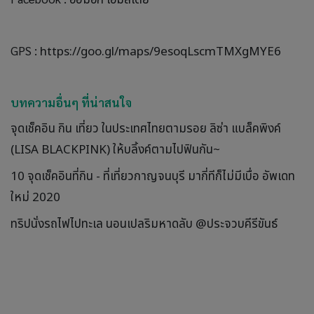
ฮอมฮัก โฮมสเตย์
GPS :
https://goo.gl/maps/9esoqLscmTMXgMYE6
บทความอื่นๆ ที่น่าสนใจ
จุดเช็คอิน กิน เที่ยว ในประเทศไทยตามรอย ลิซ่า แบล็คพิงค์
(LISA BLACKPINK) ให้บลิ้งค์ตามไปฟินกัน~
10 จุดเช็คอินที่กิน - ที่เที่ยวกาญจนบุรี มากี่ทีก็ไม่มีเบื่อ อัพเดท
ใหม่ 2020
ทริปนั่งรถไฟไปทะเล นอนเปลริมหาดลับ @ประจวบคีรีขันธ์