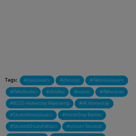
Tags:
ดอยม่อนเงาะ
เทียวดอย
ที่พักดอยม่อนเงาะ
ที่พักเชียงใหม่
เชียงใหม่
แม่แตง
ที่พักแม่แตง
BLISS Homestay Maetaeng
AK Homestay
โฮมสเตย์ดอยม่อนเงาะ
HomeStay Banlao
โฮมสเตย์บ้านเหล่าพัฒนา
ธรรมดา โฮมสเตย์