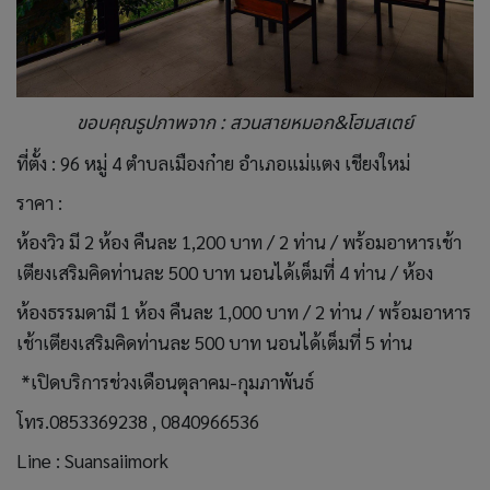
ขอบคุณรูปภาพจาก : สวนสายหมอก&โฮมสเตย์
ที่ตั้ง : 96 หมู่ 4 ตำบลเมืองก๋าย อำเภอแม่แตง เชียงใหม่
ราคา :
ห้องวิว มี 2 ห้อง คืนละ 1,200 บาท / 2 ท่าน / พร้อมอาหารเช้า
เตียงเสริมคิดท่านละ 500 บาท นอนได้เต็มที่ 4 ท่าน / ห้อง
ห้องธรรมดามี 1 ห้อง คืนละ 1,000 บาท / 2 ท่าน / พร้อมอาหาร
เช้าเตียงเสริมคิดท่านละ 500 บาท นอนได้เต็มที่ 5 ท่าน
*เปิดบริการช่วงเดือนตุลาคม-กุมภาพันธ์
โทร.0853369238 , 0840966536
Line : Suansaiimork