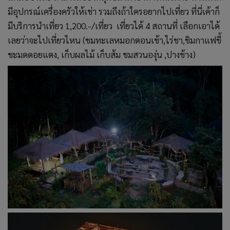
มีอุปกรณ์เครื่องครัวให้เช่า รวมถึงถ้าใครอยากไปเที่ยว ที่นี่เค้าก็
มีบริการนำเที่ยว 1,200.-/เที่ยว เที่ยวได้ 4 สถานที่ เลือกเอาได้
เลยว่าจะไปเที่ยวไหน (ชมทะเลหมอกตอนเช้า,ไร่ชา,ชิมกาแฟขี้
ชะมดดอยแตง, เก็บผลไม้ เก็บส้ม ชมสวนองุ่น ,ปางช้าง)