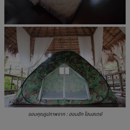
ขอบคุณรูปภาพจาก : ฮอมฮัก โฮมสเตย์