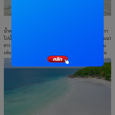
น้ำทะเลที่หาดเทียนสวยและใสมากกกก...ถึงตอนเช้าช่วงที่เรา
ไปน้ำจะลงค่อนข้างเยอะ จนเห็นโขดหินและหาดทรายเป็นแนว
ยาว แต่หาดทรายขาวๆ ก็สวยซะจนอดใจไม่ไหวขอลงไปเดิน
เล่นเอาเท้าเหยียบทราย สัมผัสน้ำทะเลใสๆ สักหน่อยแล้วกัน