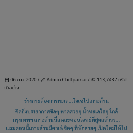
06 ก.ค. 2020 /
Admin Chillpainai /
113,743 /
ทริป
calendar_month
stylus
visibility
ตัวอย่าง
ร่างกายต้องการทะเล...ใจเซไปเกาะล้าน
คิดถึงบรรยากาศชิลๆ หาดสวยๆ น้ำทะเลใสๆ ใกล้
กรุงเทพฯ
เกาะล้านนี่แหละตอบโจทย์ที่สุดแล้ววว...
แถมตอนนี้เกาะล้านมีคาเฟ่ชิคๆ ที่พักสวยๆ เปิดใหม่ให้ไป