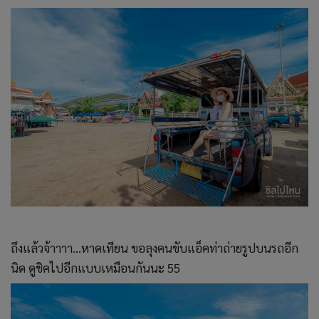
ถึงแล้วจ้าาาา...หาดเทียน ขอลุงคนขับแอ็คท่าถ่ายรูปบนรถอีก
นิด ดูชิคไปอีกแบบเหมือนกันนะ 55