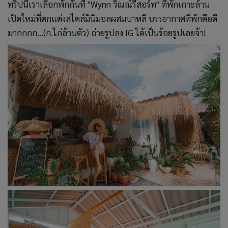
ทริปนี้เราเลือกพักกันที่ "Wynn วิณณ์รีสอร์ท" ที่พักเกาะล้าน
เปิดใหม่ที่ตกแต่งสไตล์มินิมอลผสมบาหลี บรรยากาศที่พักคือดี
มากกกก...(ก.ไก่ล้านตัว) ถ่ายรูปลง IG ได้เป็นร้อยรูปเลยจ้า!