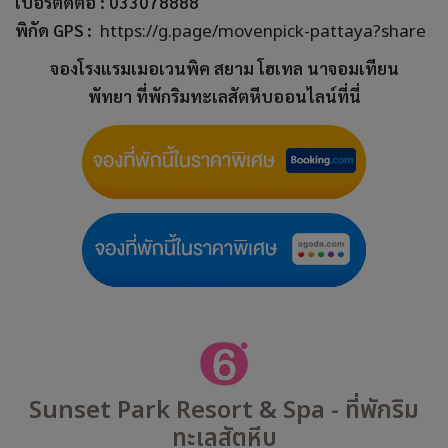
เบอร์ติดต่อ : 033078888
พิกัด GPS :
https://g.page/movenpick-pattaya?share
จอง
โรงแรมเมอเวนพิค สยาม โฮเทล นาจอมเทียน
พัทยา
ที่พักริมทะเลสัตหีบ
ออนไลน์ที่นี่
Sunset Park Resort & Spa
-
ที่พักริม
ทะเลสัตหีบ