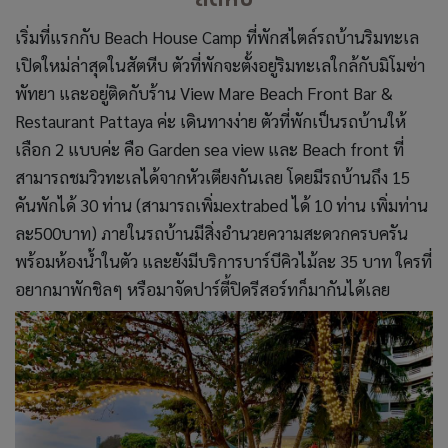
เริ่มที่แรกกับ Beach House Camp ที่พักสไตล์รถบ้านริมทะเล
เปิดใหม่ล่าสุดในสัตหีบ ตัวที่พักจะตั้งอยู่ริมทะเลใกล้กับมิโมซ่า
พัทยา และอยู่ติดกับร้าน View Mare Beach Front Bar &
Restaurant Pattaya ค่ะ เดินทางง่าย ตัวที่พักเป็นรถบ้านให้
เลือก 2 แบบค่ะ คือ Garden sea view และ Beach front ที่
สามารถชมวิวทะเลได้จากหัวเตียงกันเลย โดยมีรถบ้านถึง 15
คันพักได้ 30 ท่าน (สามารถเพิ่มextrabed ได้ 10 ท่าน เพิ่มท่าน
ละ500บาท) ภายในรถบ้านมีสิ่งอำนวยความสะดวกครบครัน
พร้อมห้องน้ำในตัว และยังมีบริการบาร์บีคิวไม้ละ 35 บาท ใครที่
อยากมาพักชิลๆ หรือมาจัดปาร์ตี้ปิดรีสอร์ทก็มากันได้เลย