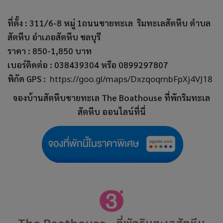
ที่ตั้ง : 311/6-8 หมู่ 1ถนนชายทะเล ริมทะเลสัตหีบ ตำบล
สัตหีบ อำเภอสัตหีบ ชลบุรี
ราคา : 850-1,850 บาท
เบอร์ติดต่อ : 038439304 หรือ 0899297807
พิกัด GPS :
https://goo.gl/maps/DxzqoqmbFpXj4VJ18
จอง
บ้านสัตหีบชายทะเล
The Boathouse ที่พักริมทะเล
สัตหีบ
ออนไลน์ที่นี่