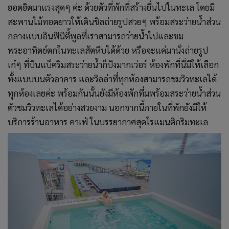
ฮอตฮิตมาแรงสุดๆ ค่ะ ด้วยตัวที่พักที่สร้างยื่นไปในทะเล โดยมี
สะพานไม้ทอดยาวให้เดินชิลถ่ายรูปสวยๆ พร้อมสระว่ายน้ำส่วน
กลางแบบอินฟินิตี้พูลที่เราสามารถว่ายน้ำไปและชม
พระอาทิตย์ตกในทะเลสัตหีบได้ด้วย หรือจะแค่มานั่งถ่ายรูป
เก๋ๆ ที่บีนแบ็คริมสระว่ายน้ำก็ปังมากเว่อร์ ห้องพักที่นี่มีให้เลือก
ทั้งแบบบนตัวอาคาร และวิลล่าที่ทุกห้องสามารถชมวิวทะเลได้
ทุกห้องเลยค่ะ พร้อมกันนั้นยังมีห้องพักที่มพร้อมสระว่ายน้ำส่วน
ตัวชมวิวทะเลได้อย่างสวยงาม นอกจากนี้ภายในที่พักยังมีให้
บริการร้านอาหาร คาเฟ่ ในบรรยากาศสุดโรแมนติกริมทะเล