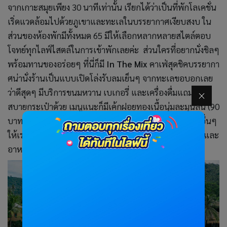
จากเกาะสมุยเพียง 30 นาทีเท่านั้น เรียกได้ว่าเป็นที่พักโลเคชั่น
เริ่ดแวดล้อมไปด้วยภูเขาและทะเลในบรรยากาศเงียบสงบ ใน
ส่วนของห้องพักมีทั้งหมด 65 มีให้เลือกหลากหลายสไตล์ตอบ
โจทย์ทุกไลฟ์ไสตล์ในการเข้าพักเลยค่ะ ส่วนใครที่อยากนั่งชิลๆ
พร้อมทานของอร่อยๆ ที่นี่ก็มี
In The Mix
คาเฟ่สุดชิคบรรยากา
ศน่านั่งร้านเป็นแบบเปิดโล่งรับลมเย็นๆ จากทะเลขอบอกเลย
ว่าดีสุดๆ มีบริการขนมหวาน เบเกอรี่ และเครื่องดื่มแถมราคา
สบายกระเป๋าด้วย เมนูแนะก็มีเค้กฝอยทองเนื้อนุ่มละมุนลิ้น (90
บาท) และช็อกโกแลตบราวนี่เฟรปเป้ (130 บาท) ยังมีเมนูอื่นๆ
ให้เราเลือกทานอีกเยอะมากเอาเป็นว่าได้ฟินทั้งบรรยากาศและ
อาหารอร่อยๆ เลย