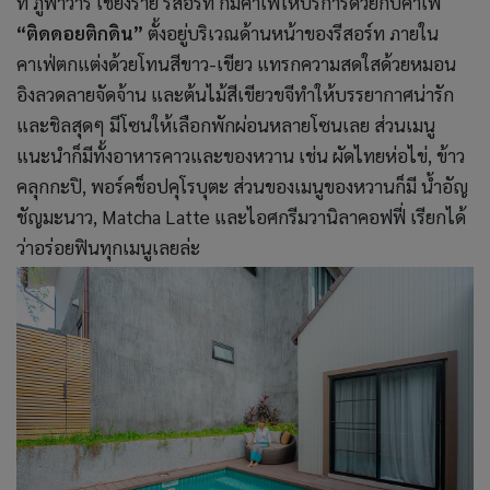
ที่ ภูฟ้าวารี เชียงราย รีสอร์ท ก็มีคาเฟ่ให้บริการด้วยกับคาเฟ่
“ติดดอยติกดิน”
ตั้งอยู่บริเวณด้านหน้าของรีสอร์ท ภายใน
คาเฟ่ตกแต่งด้วยโทนสีขาว-เขียว แทรกความสดใสด้วยหมอน
อิงลวดลายจัดจ้าน และต้นไม้สีเขียวขจีทำให้บรรยากาศน่ารัก
และชิลสุดๆ มีโซนให้เลือกพักผ่อนหลายโซนเลย ส่วนเมนู
แนะนำก็มีทั้งอาหารคาวและของหวาน เช่น ผัดไทยห่อไข่, ข้าว
คลุกกะปิ, พอร์คช็อปคุโรบุตะ ส่วนของเมนูของหวานก็มี น้ำอัญ
ชัญมะนาว, Matcha Latte และไอศกรีมวานิลาคอฟฟี่ เรียกได้
ว่าอร่อยฟินทุกเมนูเลยล่ะ