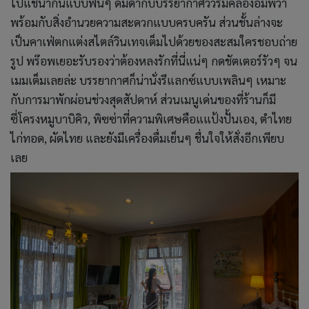
ไปแช่น้ำกันแบบฟินๆ ดื่มด่ำกับบรรยากาศวิวริมคลองอัมพวา
พร้อมกับสิ่งอำนวยความสะดวกแบบครบครัน ส่วนชั้นล่างจะ
เป็นคาเฟ่ตกแต่งสไตล์วินเทจเต็มไปด้วยของสะสมใครชอบถ่าย
รูป พร๊อพเยอะรับรองว่าต้องหลงรักที่นี่แน่ๆ กดชัตเตอร์รัวๆ จน
เมมเต็มเลยล่ะ บรรยากาศก็น่านั่งรีแลกซ์แบบเพลินๆ เหมาะ
กับการมาพักผ่อนช่วงสุดสัปดาห์ ส่วนเมนูเด่นของที่ร้านก็มี
ซี่โครงหมูบาบิคิว, พิซซ่าที่ความพิเศษคือแแป้งปั้นเอง, ตำไทย
ไก่ทอด, ผัดไทย และยังมีเครื่องดื่มเย็นๆ ชื่นใจให้สั่งอีกเพียบ
เลย