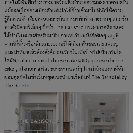
ภายในมีพื้นที่กว้างขวางมาพร้อมสิ่งอำนวยความสะดวกครบครัน
แม้จะอยู่ใจกลางเมืองตัวแต่เมื่อได้ก้าวเข้ามาในที่พักให้ความ
รู้สึกส่วนตัว เงียบสงบเหมาะกับการมาพักร่างกายมากๆ แถมชั้น
ล่างยังมีคาเฟ่เล็กๆ ชื่อว่า
The Baristro
บรรยากาศดีตกแต่ง
ได้น่านั่งเหมาะสำหรับมาจิบ กาแฟ อ่านหนังสือชิลๆ เมนูที่
คาเฟ่ก็ทั้งเครื่องดื่มและเบเกอรี่ให้เลือกสั่งเยอะเลยแต่เมนู
แนะนำที่มาแล้วต้องสั่งคือ อเมริกาโน่เบียร์, ทริปเปิ้ล กรีนโค
โคนัท, salted ceramel cheese cake และ japanese cheese
cake ถูกใจคอกาแฟและสายหวานแน่ๆ ใครกำลังมองหาที่พัก
ผ่อนสุดชิคในช่วงวันหยุดแนะนำมาเช็คอินที่ The Barisotel by
The Baristro