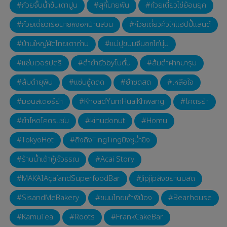
ก๋วยจั๊บน้ำข้นเตาปูน
สุกี้นายพัน
ก๋วยเตี๋ยวไข่ย้อนยุค
ก๋วยเตี๋ยวเรือนายหงอกบ้านสวน
ก๋วยเตี๋ยวคั่วไก่แฮปปี้แลนด์
บ้านใหญ่ผัดไทยเตาถ่าน
แม่ปูขนมจีนอกไก่นุ่ม
แซ่บเวอร์ปตรี
ตำยำยั่วbyโบตั๋น
ส้มตำฝากมารุม
ส้มตำยุพิน
แซ่บซู้ดดด
ยำซดสด
เหลือใจ
มอนสเตอร์ยำ
KhoadYumHuaiKhwang
โคตรยำ
ยำโหดโคตรแซ่บ
kinudonut
Homu
TokyoHot
ถิงถิงTingTingบิงซูน้ำขิง
ร้านน้ำเต้าหู้เจ๊วรรณ
Acai Story
MAKAIAçaíandSuperfoodBar
Jipjipสังขยานมสด
SisandMeBakery
ขนมไทยเก้าพี่น้อง
Bearhouse
KamuTea
Roots
FrankCakeBar