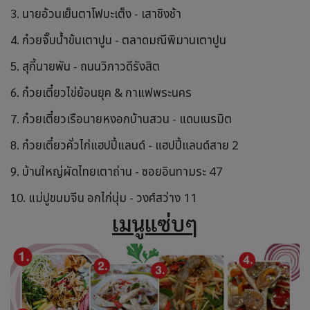
3.
นายอ้วนเย็นตาโฟบะเต็ง - เสาชิงช้า
4.
ก๋วยจั๊บน้ำข้นเตาปูน - ตลาดมณีพิมานเตาปูน
5.
สุกี้นายพัน - ถนนวิภาวดีรังสิต
6.
ก๋วยเตี๋ยวไข่ย้อนยุค & กาแฟพระนคร
7.
ก๋วยเตี๋ยวเรือนายหงอกบ้านสวน - แดนเนรมิต
8.
ก๋วยเตี๋ยวคั่วไก่แฮปปี้แลนด์ - แฮปปี้แลนด์สาย 2
9.
บ้านใหญ่ผัดไทยเตาถ่าน - ซอยอินทามระ 47
10.
แม่ปูขนมจีน อกไก่นุ่ม - วงศ์สว่าง 11
เมนูแซ่บๆ