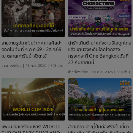
สายถ่ายรูปมาด่วน! เทศกาลศิลปะ
น่ารักเกินต้าน! แก๊งซานริโอบุกไทย
ดอกไม้ วันที่ 4 ก.ค.69 - 2ส.ค.69
แล้ว งานวิ่งระดับโลกใจกลาง
ณ ตลาดเก่าริมน้ำหัวตะเข้
กรุงเทพ ที่ One Bangkok วันที่
27 กันยายนนี้
ข่าวท่องเที่ยว
| 13 ก.ค. 2026 | 743 อ่าน
ข่าวท่องเที่ยว
| 13 ก.ค. 2026 | 516 อ่าน
แฟนบอลเตรียมเชียร์! WORLD
สายเที่ยวเฮ! ญี่ปุ่นต่อฟรีวีซ่า เที่ยว