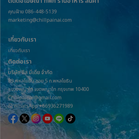
ติดต่อโฆษณา ที่พัก ร้านอาหาร สินค้า
คุณฝ้าย 086-448-5139
marketing@chillpainai.com
เกี่ยวกับเรา
เกี่ยวกับเรา
ติดต่อเรา
บริษัท ชิล มีเดีย จำกัด
89 พหลโยธิน ซอย 5 ถ.พหลโยธิน
แขวงพญาไท เขตพญาไท กรุงเทพ 10400
Chillpainai@gmail.com
WhatsApp
+66936271989