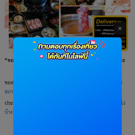
*ขอขอบคุณรูปภาพจาก Facebook ของแต่ละร้านนะคะ
ของติดบ้านที่ต้องมี :
10 สิ่งของกิน-ของใช้ที่ต้องมีติดบ้านใน
สภาวะฉุกเฉิน
ประกันไวรัส :
ประกันโควิด-19 ทำแบบไหนดี? คุ้มครองอะไร
บ้าง?