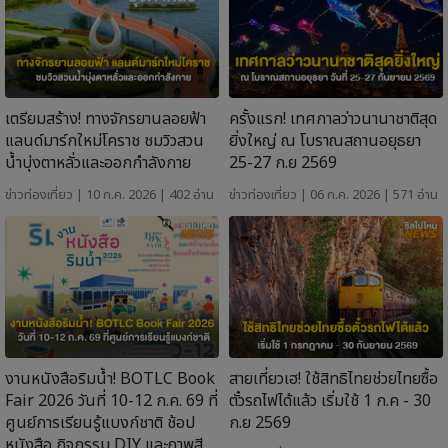
เตรียมสร้าง! ทางจักรยานลอยฟ้า
ครั้งแรก! เทศกาลว่าวนานาชาติสุด
แลนด์มาร์กใหม่โคราช ชมวิวสวน
ยิ่งใหญ่ ณ โบราณสถานอยุธยา
น้ำบุ่งตาหลั่วและออกกำลังกาย
25-27 ก.ย 2569
ข่าวท่องเที่ยว
| 10 ก.ค. 2026 | 402 อ่าน
ข่าวท่องเที่ยว
| 06 ก.ค. 2026 | 571 อ่าน
งานหนังสือริมน้ำ! BOTLC Book
สายเที่ยวเฮ! ใช้สิทธิไทยช่วยไทยซื้อ
Fair 2026 วันที่ 10-12 ก.ค. 69 ที่
ตั๋วรถไฟได้แล้ว เริ่มใช้ 1 ก.ค - 30
ศูนย์การเรียนรู้แบงก์ชาติ ช้อป
ก.ย 2569
หนังสือ กิจกรรม DIY และภาพสี