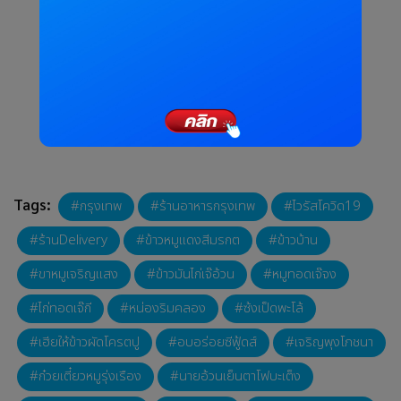
Tags:
กรุงเทพ
ร้านอาหารกรุงเทพ
ไวรัสโควิด19
ร้านDelivery
ข้าวหมูแดงสีมรกต
ข้าวบ้าน
ขาหมูเจริญแสง
ข้าวมันไก่เจ๊อ้วน
หมูทอดเจ๊จง
ไก่ทอดเจ๊กี
หน่องริมคลอง
ซ้งเป็ดพะโล้
เฮียให้ข้าวผัดโครตปู
อบอร่อยซีฟู้ดส์
เจริญพุงโภชนา
ก๋วยเตี๋ยวหมูรุ่งเรือง
นายอ้วนเย็นตาโฟบะเต็ง