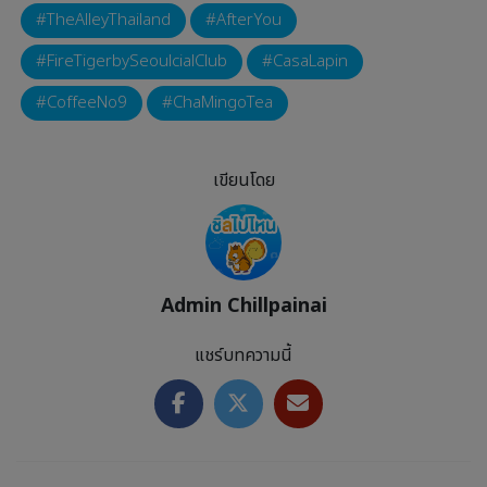
TheAlleyThailand
AfterYou
FireTigerbySeoulcialClub
CasaLapin
CoffeeNo9
ChaMingoTea
เขียนโดย
Admin Chillpainai
แชร์บทความนี้