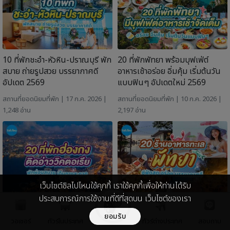
10 ที่พักชะอำ-หัวหิน-ปราณบุรี พัก
20 ที่พักพัทยา พร้อมบุฟเฟ่ต์
สบาย ถ่ายรูปสวย บรรยากาศดี
อาหารเช้าอร่อย อิ่มคุ้ม เริ่มต้นวัน
อัปเดต 2569
แบบฟินๆ อัปเดตใหม่ 2569
สถานที่ยอดนิยม
ที่พัก
| 17 ก.ค. 2026 |
สถานที่ยอดนิยม
ที่พัก
| 10 ก.ค. 2026 |
1,248 อ่าน
2,197 อ่าน
เว็บไซต์ชิลไปไหนใช้คุกกี้ เราใช้คุกกี้เพื่อให้ท่านได้รับ
ประสบการณ์การใช้งานที่ดีที่สุดบน เว็บไซต์ของเรา
20 ที่พักฮ่องกง วิวสวยติดอ่าว
20 ร้านอาหารทะเลพัทยา ซีฟู้ดสด
วิคตอเรีย พักผ่อนสบาย เดินทาง
อร่อย บรรยากาศดี อัปเดต 2569
ยอมรับ
วอเชอร์
ทัวร์ในประเทศ
ทัวร์ต่างประเทศ
สอบถาม
สะดวก อัปเดตใหม่ 2569