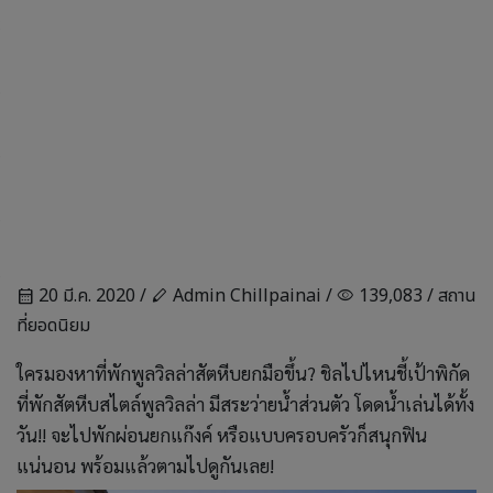
20 มี.ค. 2020 /
Admin Chillpainai /
139,083 /
สถาน
calendar_month
stylus
visibility
ที่ยอดนิยม
ใครมองหาที่พักพูลวิลล่าสัตหีบยกมือขึ้น? ชิลไปไหนชี้เป้าพิกัด
ที่พักสัตหีบสไตล์พูลวิลล่า มีสระว่ายน้ำส่วนตัว โดดน้ำเล่นได้ทั้ง
วัน!! จะไปพักผ่อนยกแก๊งค์ หรือแบบครอบครัวก็สนุกฟิน
แน่นอน พร้อมแล้วตามไปดูกันเลย!