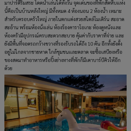
มาปาร์ตี้ริมสระ โดดน้ำเล่นได้ทั้งวัน จุดเด่นของที่พักสัตหีบแห่ง
นี้คือเป็นบ้านหลังใหญ่ มีทั้งหมด 4 ห้องนอน 2 ห้องน้ำ เหมาะ
สำหรับครอบครัวใหญ่ ภายในตกแต่งสวยสไตล์โมเดิร์น สะอาด
สะอ้าน พร้อมห้องนั่งเล่น ห้องร้องคาราโอเกะ ห้องดูหนังและ
ห้องครัวมีอุปกรณ์ครบสะดวกสะบาย คุ้มค่ากับราคาที่จ่าย และ
ยังมีพื้นที่จอดรถกว้างขวางที่รองรับรถได้ถึง 10 คัน อีกทั้งยังตั้ง
อยู่ไม่ไกลจากชายหาด ใกล้ชุมชนและตลาด จะซื้อเสบียงหรือ
ของสดมาทำอาหารหรือปิ้งย่างทางที่พักก็มีเตาบาร์บีคิวให้อีก
ด้วย