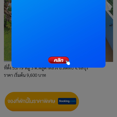
ที่ตั้ง 55/79 หมู่ 3 ต.พลูตาหลวง อ.สัตหีบ จ.ชลบุรี
ราคา เริ่มต้น 9,600 บาท