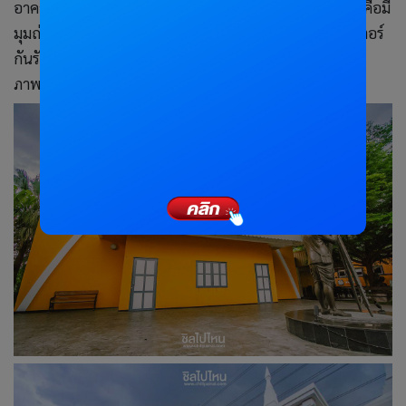
อาคารบ้านเรือนสมัยร.5 และอื่นๆ อีกมากมาย ที่สำคัญเลยคือมี
มุมถ่ายรูปเก๋ๆ บรรยากาศเหมือนอยู่ต่างประเทศให้ลั่นชัตเตอร์
กันรัวๆ ไว้เป็นที่ระลึกเพียบ นอกจากนี้ยังมีบริการฉาย
ภาพยนตร์ และร้านขายของที่ระลึกอีกด้วยนะคะ