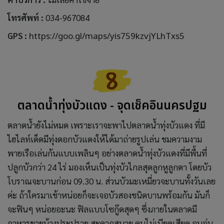
โทรศัพท์ :
034-967084
GPS :
https://goo.gl/maps/yis759kzvjYLhTxs5
ตลาดน้ำทุ่งบัวแดง - จุดเช็คอินนครปฐม
ตลาดน้ำยังไม่หมด เพราะเราจะพาไปตลาดน้ำทุ่งบัวแดง ที่มี
ไฮไลท์เด็ดมีทุ่งดอกบัวแดงให้ได้มาถ่ายรูปเล่น ชมความงาม
พายเรือเล่นกันแบบเพลินๆ อย่างตลาดน้ำทุ่งบัวแดงที่มีพื้นที่
ปลูกบัวกว่า 24 ไร่ มองเห็นเป็นทุ่งบัวไกลสุดลูกหูลูกตา โดยบัว
โบราณจะบานก่อน 09.30 น. ส่วนบัวมะเหมี่ยวจะบานทั้งวันเลย
ค่ะ ถ้าใครมาเช้าหน่อยก็จะเจอบัวสองชนิดบานพร้อมกัน มันก็
จะฟินๆ หน่อยอะนะ ฟิลแบบโซกู๊ดสุดๆ ซึ่งภายในตลาดมี
อาหารขายบ้างประปราย สะดวกสบาย คนไม่เบียดเสียด อบอุ่น