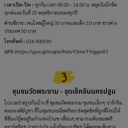
เวลาเปิด-ปิด :
ทุกวัน เวลา 09.00 - 16.00 น. หยุดวันนักขัต
ฤกษ์และวันที่ 25 พฤศจิกายนของทุกปี
ค่าบริการ :
คนไทยผู้ใหญ่ 30 บาทและเด็ก 10 บาท ชาวต่าง
ประเทศ 50 บาท
โทรศัพท์ :
034-900190
GPS :
https://goo.gl/maps/RvbvYSmnTYiggioX7
ชุมชมวัดพระงาม - จุดเช็คอินนครปฐม
ไปแวะถ่ายรูปกันบ้าง ที่ ชุมชมวัดพระงาม ชุมชนเล็กๆ น่ารักริม
คลองเจดีย์บูชา ที่ในชุมชนจะมีสตรีทอาร์ตสุดชิคที่ถูกดีไซน์ให้
สีสันเก๋กู๊ดอยู่ริมกำแพงบ้านช เพื่อนๆ สามารถเดินชมสตรี
ทอาร์ตชิลๆ ถ่ายรูปเก๋ๆ แล้วอัพแบบชิคๆ ได้ตลอดเส้นทาง