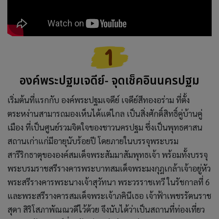
องค์พระปฐมเจดีย์
- จุดเช็คอินนครปฐม
เริ่มต้นที่แรกกับ องค์พระปฐมเจดีย์ เจดีย์สีทองอร่าม ที่ตั้ง
ตระหง่านสามารถมองเห็นได้แต่ไกล เป็นสิ่งศักดิ์สิทธิ์คู่บ้านคู่
เมือง ที่เป็นศูนย์รวมจิตใจของชาวนครปฐม ซึ่งเป็นพุทธศาสน
สถานเก่าแก่มีอายุนับร้อยปี โดยภายในบรรจุพระบรม
สารีริกธาตุขององค์สมเด็จพระสัมมาสัมพุทธเจ้า พร้อมทั้งบรรจุ
พระบรมราชสรีรางคารพระบาทสมเด็จพระมงกุฎเกล้าเจ้าอยู่หัว
พระสรีรางคารพระนางเจ้าสุวัทนา พระวรราชเทวี ในรัชกาลที่ 6
และพระสรีรางคารสมเด็จพระเจ้าภคินีเธอ เจ้าฟ้าเพชรรัตนราช
สุดา สิริโสภาพัณณวดีไว้ด้วย จึงนับได้ว่าเป็นสถานที่ท่องเที่ยว