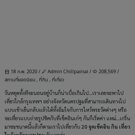
18 ก.พ. 2020 /
Admin Chillpainai /
208,569 /
calendar_month
stylus
visibility
สถานที่ยอดนิยม
,
ที่กิน
,
ที่เที่ยว
วันหยุดทั้งทีจะนอนอยู่บ้านก็น่าเบื่อเกินไป...เราเลยจะพาไป
เที่ยวใกล้กรุงเทพฯ อย่างจังหวัดนครปฐมที่สามารถเดินทางไป
แบบเช้าเย็นกลับแล้วได้ทั้งอิ่มใจกับการไหว้พระวัดต่างๆ หรือ
จะเที่ยวแบบถ่ายรูปชิคกับที่เช็คอินเก๋ๆ กันก็เริ่ดค่า แหม่...เกริ่น
มาซะขนาดนี้แล้วก็ตามเราไปเที่ยวกับ
20 จุดเช็คอิน กิน เที่ยว
ในจังหวัดนครปฐม
กันเลยค่า