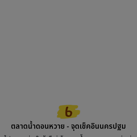
ตลาดน้ำดอนหวาย - จุดเช็คอินนครปฐม