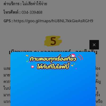
ค่าบริการ :
ไม่เสียค่าใช้จ่าย
โทรศัพท์ :
034-339468
GPS :
https://goo.gl/maps/hU8NL7kkGieAsRGH9
เมืองมายา ณ หอภาพยนตร์ - จุดเช็คอิน
นครปฐม
และสำหรับใครที่ชื่นชอบการถ่ายรูปหรืออยากเป็นแบบ "เมือง
มายา ณ หอภาพยนตร์" ที่เป็นอีกหนึ่งสถานที่ที่ต้องไปและไม่
ควรพลาดอย่างยิ่ง โดยเมืองมายาเป็นเมืองจำลองสถานที่สำคัญ
ในประวัติศาสตร์ภาพยนตร์ในรูปแบบฉากถ่ายหนังที่อลังการ
มากๆ ไม่ว่าจะเป็นร้านกาแฟกรองด์คาเฟ่ สถานที่ฉายหนังครั้ง
แรกของโลกที่ประเทศฝรั่งเศส ตึกสไตล์ปารีสและนิวยอร์ก หรือ