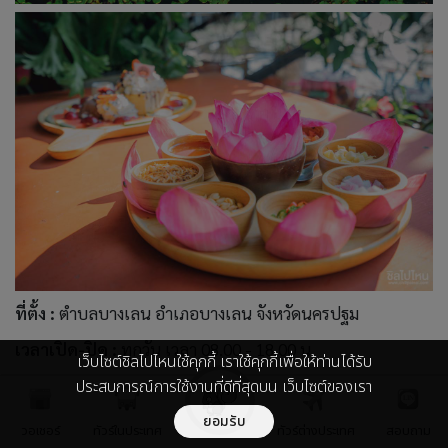
ที่ตั้ง :
ตำบลบางเลน อำเภอบางเลน จังหวัดนครปฐม
เวลาเปิด-ปิด :
ทุกวัน เวลา 08.00 - 18.00 น.
เว็บไซต์ชิลไปไหนใช้คุกกี้ เราใช้คุกกี้เพื่อให้ท่านได้รับ
ค่าบริการ :
ไม่เสียค่าใช้จ่าย
ประสบการณ์การใช้งานที่ดีที่สุดบน เว็บไซต์ของเรา
โทรศัพท์ :
081-259-7667
ยอมรับ
วอเชอร์
ทัวร์ในประเทศ
ทัวร์ต่างประเทศ
สอบถาม