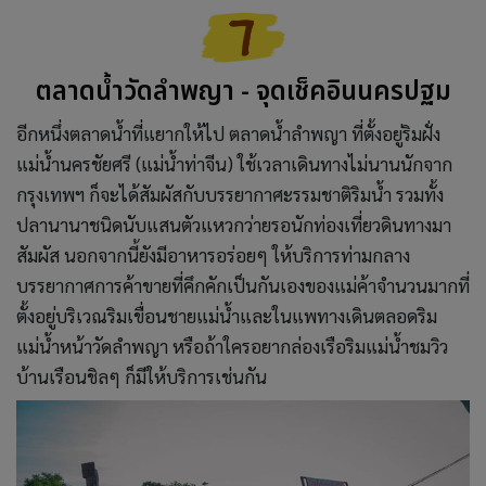
ตลาดน้ำวัดลำพญา - จุดเช็คอินนครปฐม
อีกหนึ่งตลาดน้ำที่แยากให้ไป ตลาดน้ำลำพญา ที่ตั้งอยู่ริมฝั่ง
แม่น้ำนครชัยศรี (แม่น้ำท่าจีน) ใช้เวลาเดินทางไม่นานนักจาก
กรุงเทพฯ ก็จะได้สัมผัสกับบรรยากาศะรรมชาติริมน้ำ รวมทั้ง
ปลานานาชนิดนับแสนตัวแหวกว่ายรอนักท่องเที่ยวดินทางมา
สัมผัส นอกจากนี้ยังมีอาหารอร่อยๆ ให้บริการท่ามกลาง
บรรยากาศการค้าขายที่คึกคักเป็นกันเองของแม่ค้าจำนวนมากที่
ตั้งอยู่บริเวณริมเขื่อนชายแม่น้ำและในแพทางเดินตลอดริม
แม่น้ำหน้าวัดลำพญา หรือถ้าใครอยากล่องเรือริมแม่น้ำชมวิว
บ้านเรือนชิลๆ ก็มีให้บริการเช่นกัน