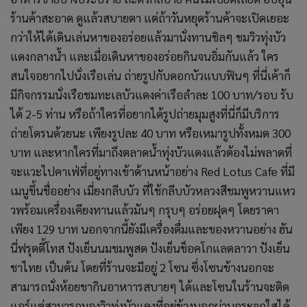
ร้านค้าสะอาด ดูแล้วสบายตา แต่ถ้าวันหยุดร้านค้าจะเปิดเยอะ
กว่าให้ได้เดินเล่นหาของอร่อยแล้วมานั่งทานชิลๆ ชมวิวทุ่งบัว
แดงกลางน้ำ และเมื่อเดินหาของอร่อยกินจนอิ่มกันแล้ว ใคร
สนใจอยากไปนั่งเรือเล่น ถ่ายรูปกับดอกบัวแบบฟินๆ ที่นี่เค้าก็
มีกิจกรรมนั่งเรือชมทะเลบัวแดงค่าเรือลำละ 100 บาท/รอบ รับ
ได้ 2-5 ท่าน หรือถ้าใครที่อยากได้รูปถ่ายมุมสูงที่นี่ก็มีบริการ
ถ่ายโดรนด้วยนะ เพียงรูปละ 40 บาท หรือเหมารูปทั้งหมด 300
บาท และหากใครที่มาถึงตลาดน้ำทุ่งบัวแดงแล้วต้องไม่พลาดที่
จะแวะไปคาเฟ่ที่อยู่ทางเข้าด้านหน้าอย่าง Red Lotus Cafe ที่มี
เมนูขึ้นชื่ออย่าง เมี่ยงกลีบบัว ที่ใช้กลีบบัวหลวงสีชมพูหวานแหว
วพร้อมเครื่องเคียงทานแล้วมันๆ กรุบๆ อร่อยฝุดๆ โดยราคา
เพียง 129 บาท นอกจากนี้ยังมีเครื่องดื่มและของหวานอย่าง ฮัน
นี่ฟรุตตี้โทส ปังเย็นนมชมพูสด ปังเย็นช็อคโกแลตลาวา ปังเย็น
ชาไทย เป็นต้น โดยที่ร้านจะมีอยู่ 2 โซน ซึ่งโซนข้างนอกจะ
สามารถนั่งห้อยขากินอาหาารสบายๆ ได้และโซนในร้านจะติด
แอร์แต่สามารถมองวิวทุ่งบัวแดงที่อยู่ข้างนอกผ่านกระจกใสได้