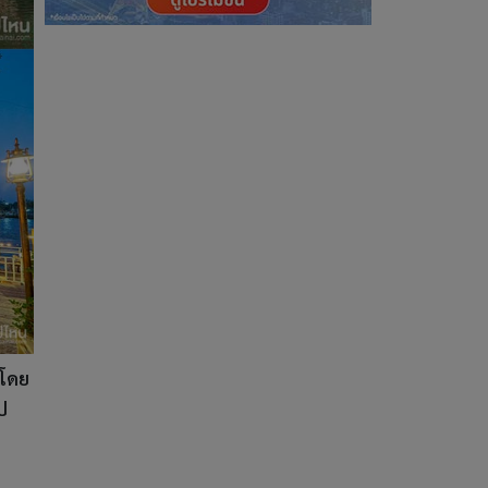
้โดย
ป