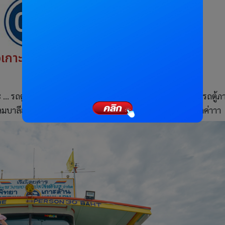
วเกาะล้าน จ.ชลบุรี
่ะ … รถตู้โดยสารไปเกาะล้านจะอยู่ ‘อาคาร C’ ซึ่งเป็นศูนย์รวมรถตู้ภ
มบาลีฮาย หรือ สายพัทยา-เกาะล้าน ซึ่งจะมีหลายเจ้าให้เลือกค่าาา