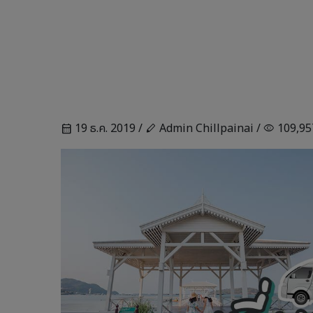
19 ธ.ค. 2019 /
Admin Chillpainai /
109,95
calendar_month
stylus
visibility