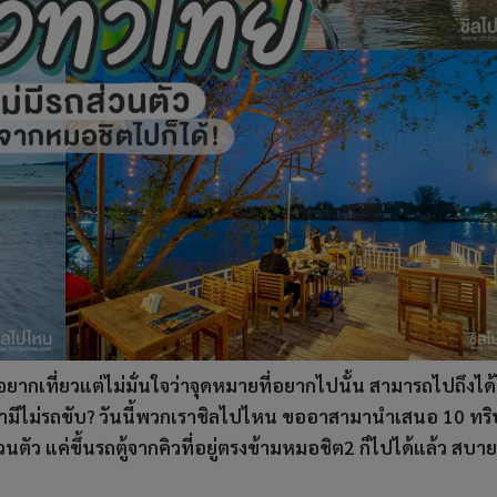
งอยากเที่ยวแต่ไม่มั่นใจว่าจุดหมายที่อยากไปนั้น สามารถไปถึงได
...ถ้ามีไม่รถขับ? วันนี้พวกเราชิลไปไหน ขออาสามานำเสนอ 10 ทริ
นตัว แค่ขึ้นรถตู้จากคิวที่อยู่ตรงข้ามหมอชิต2 ก็ไปได้แล้ว สบาย