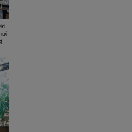
เศส
 แต่
ที