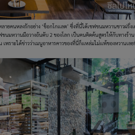
หลายคนหลงรักอย่าง ‘ช็อกโกแลต’ ซึ่งที่นี่ได้เชฟขนมหวานชาวฝรั่ง
ลเชฟขนมหวานมือวางอันดับ 2 ของโลก เป็นคนคิดค้นสูตรให้กับทางร้าน
นั้น เพราะได้ข่าวว่าเมนูอาหารคาวของที่นี่ก็แหล่มไม่แพ้ของหวานเลย