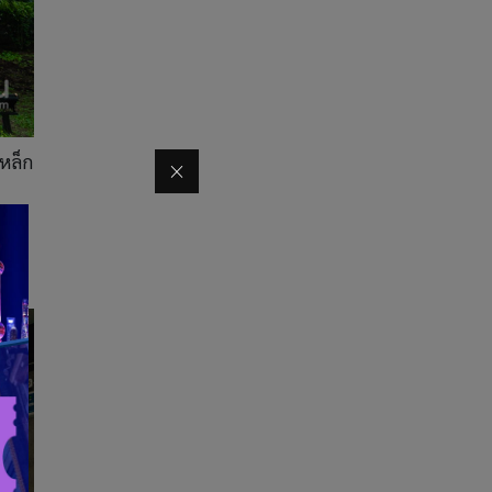
เหล็ก
ั้น
ืน