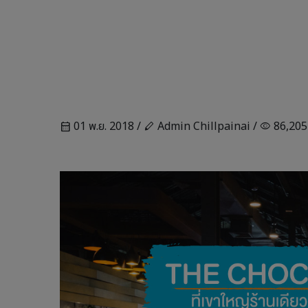
01 พ.ย. 2018 /
Admin Chillpainai /
86,205
calendar_month
stylus
visibility