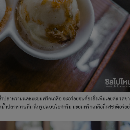
วงน้ำปลาหวานและมะยมพริกเกลือ จะอร่อยจนต้องสั่งเพิ่มเลยค่ะ รสชา
งน้ำปลาหวานที่มาในรูปแบบไอศกรีม มะยมพริกเกลือก็รสชาติอร่อย