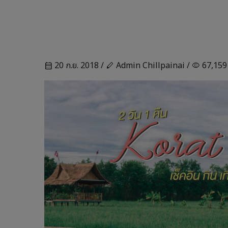
20 ก.ย. 2018 /
Admin Chillpainai /
67,159
calendar_month
stylus
visibility