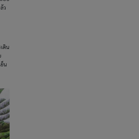
ล้ว
รเดิน
ย
ย็น