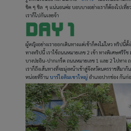
ชิค ๆ ชิล ๆ แน่นอนค่ะ บอบบางอย่างเราก็ต้องไปเที่ยวสไ
เราก็ไปกันเลยจ้า
ผู้หญิงอย่างเราออกเดินทางแต่เช้าก็คงไม่ไหว ทริปนี้ตั
ทางทริปนี้ เราใช้ถนนหมายเลข 2 เข้า ทางพิเศษศรีรัช 
บางปะอิน-ปากเกร็ด ถนนหมายเลข 1 และ 2 ไปทาง ถนน
เราก็ถึงเส้นทางที่จะมุ่งหน้าเข้าสู่จังหวัดนครราชสีม
หน่อยที่ร้าน
บาร์ไอติมเขาใหญ่
อำเภอปากช่อง กันก่