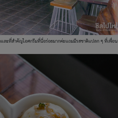
มากและที่สำคัญไอศกรีมที่นี่อร่อยมากค่ะแถมมีรสชาติแปลก ๆ ที่เพื่อน