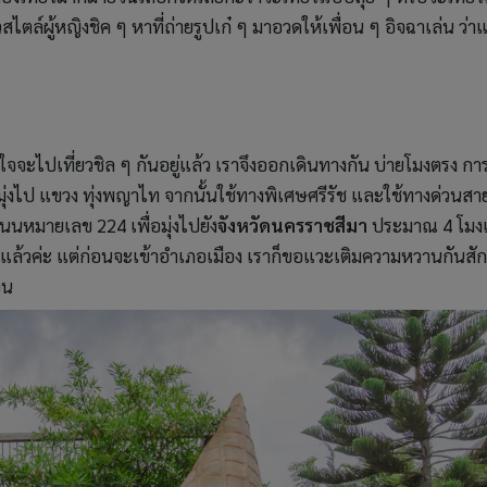
ตล์ผู้หญิงชิค ๆ หาที่ถ่ายรูปเก๋ ๆ มาอวดให้เพื่อน ๆ อิจฉาเล่น ว่าแ
้งใจจะไปเที่ยวชิล ๆ กันอยู่แล้ว เราจึงออกเดินทางกัน บ่ายโมงตรง กา
มุ่งไป แขวง ทุ่งพญาไท จากนั้นใช้ทางพิเศษศรีรัช และใช้ทางด่วนสา
หมายเลข 224 เพื่อมุ่งไปยัง
จังหวัดนครราชสีมา
ประมาณ 4 โมงเ
ากันแล้วค่ะ แต่ก่อนจะเข้าอำเภอเมือง เราก็ขอแวะเติมความหวานกันสัก
อน