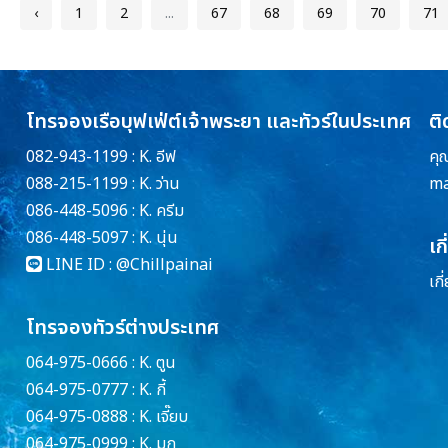
‹
1
2
...
67
68
69
70
71
โทรจองเรือบุฟเฟ่ต์เจ้าพระยา และทัวร์ในประเทศ
ติ
082-943-1199 : K. อีฟ
คุ
088-215-1199 : K. ว่าน
ma
086-448-5096 : K. ครีม
086-448-5097 : K. นุ่น
เก
LINE ID :
@Chillpainai
เกี
โทรจองทัวร์ต่างประเทศ
064-975-0666 : K. ตูน
064-975-0777 : K. กี้
064-975-0888 : K. เจี๊ยบ
064-975-0999 : K. มุก