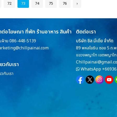
72
73
74
75
76
›
ดต่อโฆษณา ที่พัก ร้านอาหาร สินค้า
ติดต่อเรา
บริษัท ชิล มีเดีย จำกัด
ณฝ้าย 086-448-5139
rketing@chillpainai.com
89 พหลโยธิน ซอย 5 ถ.พ
แขวงพญาไท เขตพญาไท 
Chillpainai@gmail.c
ี่ยวกับเรา
WhatsApp
+66936
่ยวกับเรา