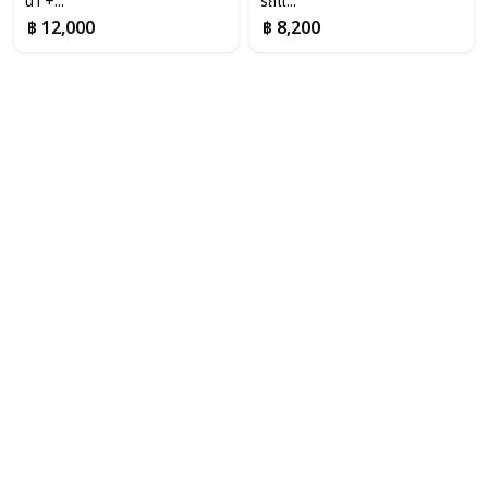
น้ำ +...
รถแ...
฿ 12,000
฿ 8,200