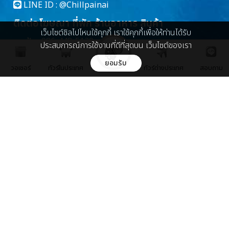
LINE ID :
@Chillpainai
ติดต่อโฆษณา ที่พัก ร้านอาหาร สินค้า
เว็บไซต์ชิลไปไหนใช้คุกกี้ เราใช้คุกกี้เพื่อให้ท่านได้รับ
คุณฝ้าย 086-448-5139
ประสบการณ์การใช้งานที่ดีที่สุดบน เว็บไซต์ของเรา
marketing@chillpainai.com
ยอมรับ
วอเชอร์
ทัวร์ในประเทศ
ทัวร์ต่างประเทศ
สอบถาม
เกี่ยวกับเรา
เกี่ยวกับเรา
ติดต่อเรา
บริษัท ชิล มีเดีย จำกัด
89 พหลโยธิน ซอย 5 ถ.พหลโยธิน
แขวงพญาไท เขตพญาไท กรุงเทพ 10400
Chillpainai@gmail.com
WhatsApp
+66936271989