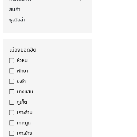
สินค้า
พูลวิลล่า
เมืองยอดฮิต
หัวหิน
พัทยา
ชะอำ
บางแสน
ภูเก็ต
เกาะล้าน
เกาะกูด
เกาะช้าง