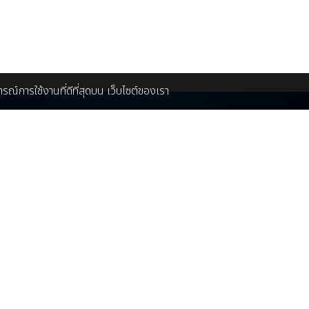
บการณ์การใช้งานที่ดีที่สุดบน เว็บไซต์ของเรา
ดต่อโฆษณา ที่พัก ร้านอาหาร สินค้า
ติดต่อเรา
บริษัท ชิล มีเดีย จำกัด
ณฝ้าย 086-448-5139
rketing@chillpainai.com
89 พหลโยธิน ซอย 5 ถ.พ
แขวงพญาไท เขตพญาไท 
Chillpainai@gmail.c
ี่ยวกับเรา
WhatsApp
+66936
่ยวกับเรา