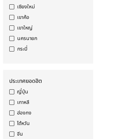
เชียงใหม่
เขาค้อ
เขาใหญ่
นครนายก
กระบี่
ประเทศยอดฮิต
ญี่ปุ่น
เกาหลี
ฮ่องกง
ไต้หวัน
จีน