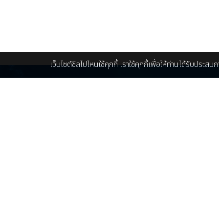
เว็บไซต์ชิลไปไหนใช้คุกกี้ เราใช้คุกกี้เพื่อให้ท่านได้รับประส
โทรจองเรือบุฟเฟ่ต์เจ้าพระยา และทัวร์ในประเทศ
ติ
082-943-1199 : K. อีฟ
คุ
088-215-1199 : K. ว่าน
ma
086-448-5096 : K. ครีม
086-448-5097 : K. นุ่น
เก
LINE ID :
@Chillpainai
เกี
โทรจองทัวร์ต่างประเทศ
064-975-0666 : K. ตูน