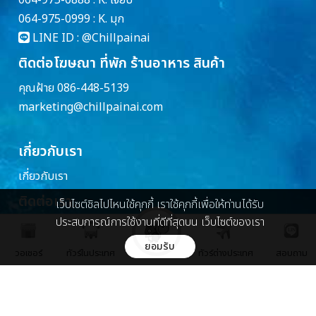
064-975-0999 : K. มุก
LINE ID :
@Chillpainai
ติดต่อโฆษณา ที่พัก ร้านอาหาร สินค้า
คุณฝ้าย 086-448-5139
marketing@chillpainai.com
เกี่ยวกับเรา
เกี่ยวกับเรา
ติดต่อเรา
เว็บไซต์ชิลไปไหนใช้คุกกี้ เราใช้คุกกี้เพื่อให้ท่านได้รับ
ประสบการณ์การใช้งานที่ดีที่สุดบน เว็บไซต์ของเรา
บริษัท ชิล มีเดีย จำกัด
89 พหลโยธิน ซอย 5 ถ.พหลโยธิน
ยอมรับ
วอเชอร์
ทัวร์ในประเทศ
ทัวร์ต่างประเทศ
สอบถาม
แขวงพญาไท เขตพญาไท กรุงเทพ 10400
Chillpainai@gmail.com
WhatsApp
+66936271989