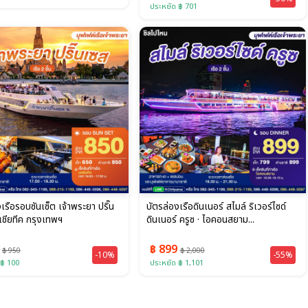
ประหยัด ฿ 701
เรือรอบซันเซ็ต เจ้าพระยา ปริ๊น
บัตรล่องเรือดินเนอร์ สไมล์ ริเวอร์ไซด์
เชียทีค กรุงเทพฯ
ดินเนอร์ ครูซ · ไอคอนสยาม...
0
฿ 899
฿ 950
฿ 2,000
-10%
-55%
 ฿ 100
ประหยัด ฿ 1,101