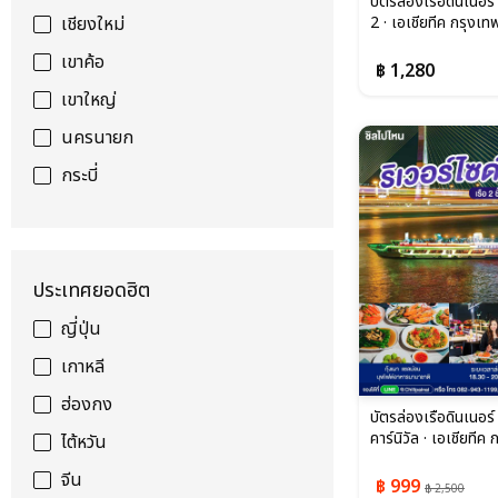
บัตรล่องเรือดินเนอร์ เ
เชียงใหม่
2 · เอเชียทีค กรุงเท
เขาค้อ
฿ 1,280
เขาใหญ่
นครนายก
กระบี่
ประเทศยอดฮิต
ญี่ปุ่น
เกาหลี
ฮ่องกง
บัตรล่องเรือดินเนอร์ 
คาร์นิวัล · เอเชียทีค
ไต้หวัน
จีน
฿ 999
฿ 2,500