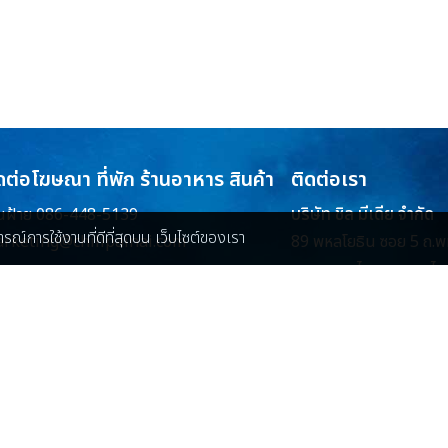
ดต่อโฆษณา ที่พัก ร้านอาหาร สินค้า
ติดต่อเรา
บริษัท ชิล มีเดีย จำกัด
ณฝ้าย 086-448-5139
บการณ์การใช้งานที่ดีที่สุดบน เว็บไซต์ของเรา
rketing@chillpainai.com
89 พหลโยธิน ซอย 5 ถ.พ
แขวงพญาไท เขตพญาไท 
Chillpainai@gmail.c
ี่ยวกับเรา
WhatsApp
+66936
่ยวกับเรา