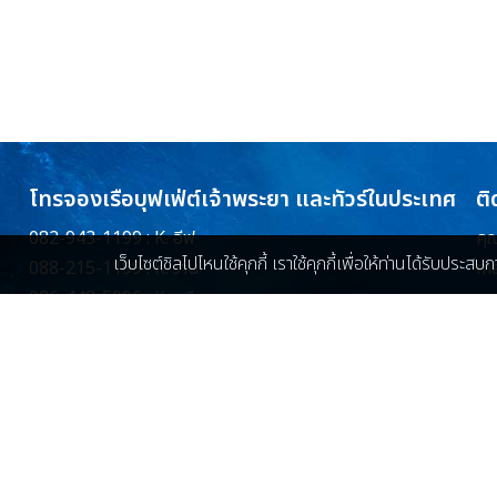
โทรจองเรือบุฟเฟ่ต์เจ้าพระยา และทัวร์ในประเทศ
ติ
082-943-1199 : K. อีฟ
คุ
เว็บไซต์ชิลไปไหนใช้คุกกี้ เราใช้คุกกี้เพื่อให้ท่านได้รับประส
088-215-1199 : K. ว่าน
ma
086-448-5096 : K. ครีม
086-448-5097 : K. นุ่น
เก
LINE ID :
@Chillpainai
เกี
โทรจองทัวร์ต่างประเทศ
064-975-0666 : K. ตูน