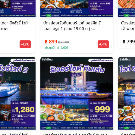
ดอะ ลัคชัวรี่ ไวท์
บัตรล่องเรือดินเนอร์ ไวท์ ออร์คิด ริ
บัตรล่อง
งเทพฯ
เวอร์ ครูซ 1 (รอบ 19.00 น.) ·...
เจ้าพระ
฿ 899
฿ 799
฿ 2,500
-43%
-64%
ประหยัด ฿ 1,601