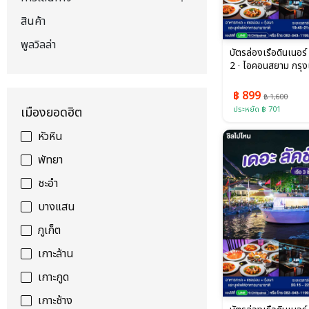
สินค้า
พูลวิลล่า
บัตรล่องเรือดินเนอร์ เ
2 · ไอคอนสยาม กรุ
฿ 899
฿ 1,600
ประหยัด ฿ 701
เมืองยอดฮิต
หัวหิน
พัทยา
ชะอำ
บางแสน
ภูเก็ต
เกาะล้าน
เกาะกูด
เกาะช้าง