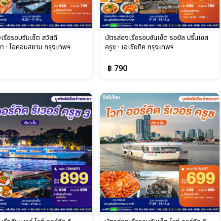
เรือรอบซันเซ็ต สวัสดี
บัตรล่องเรือรอบซันเซ็ต รอยัล ปริ๊นเซส
ยา · ไอคอนสยาม กรุงเทพฯ
ครูซ · เอเชียทีค กรุงเทพฯ
฿ 790