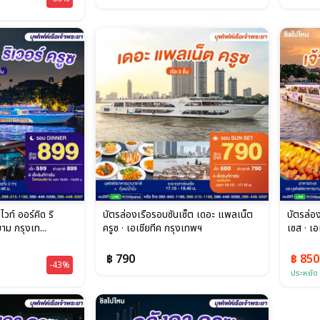
ไวท์ ออร์คิด ริ
บัตรล่องเรือรอบซันเซ็ต เดอะ แพลเน็ต
บัตรล่อง
าม กรุงเท...
ครูซ · เอเชียทีค กรุงเทพฯ
เซส · เอ
฿ 790
฿ 85
-43%
ประหยัด