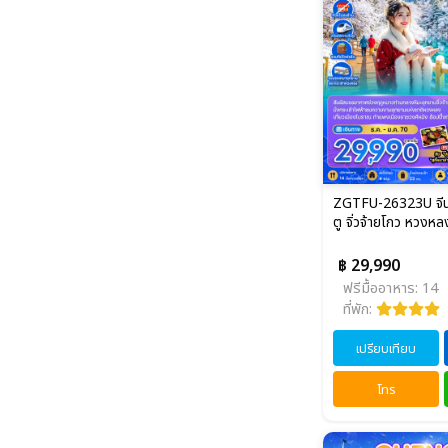
ZGTFU-26323U จีน 6
ตู จิ่วจ้ายโกว หวงหล
฿ 29,990
ฟรีมื้ออาหาร: 14
ที่พัก:
เปรียบเทียบ
โทร