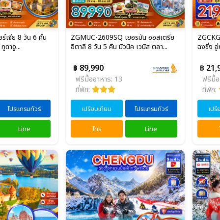
จีย 8 วัน 6 คืน
ZGMUC-2609SQ เยอรมัน ออสเตรีย
ZGCKG-2
 กูดาอู...
อิตาลี 8 วัน 5 คืน มิวนิค เวนิส ตลา...
ฉงชิ่ง อ
฿ 89,990
฿ 21,
ฟรีมื้ออาหาร: 13
ฟรีมื้
ที่พัก:
ที่พัก:
โปรแกรมทัวร์
เปรียบเทียบ
โปรแกรมทัวร์
เปรี
Line
โทร
Line