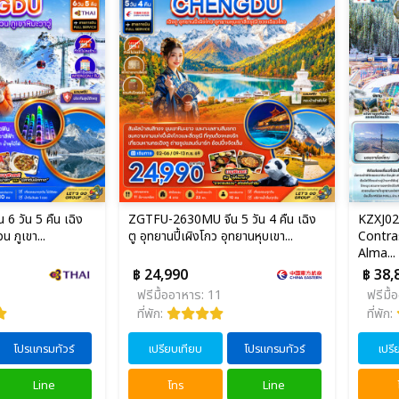
 วัน 5 คืน เฉิง
ZGTFU-2630MU จีน 5 วัน 4 คืน เฉิง
KZXJ02 
วน ภูเขา...
ตู อุทยานปี้เผิงโกว อุทยานหุบเขา...
Contra
Alma...
฿ 24,990
฿ 38,
ฟรีมื้ออาหาร: 11
ฟรีมื้
ที่พัก:
ที่พัก:
โปรแกรมทัวร์
เปรียบเทียบ
โปรแกรมทัวร์
เปรี
Line
โทร
Line