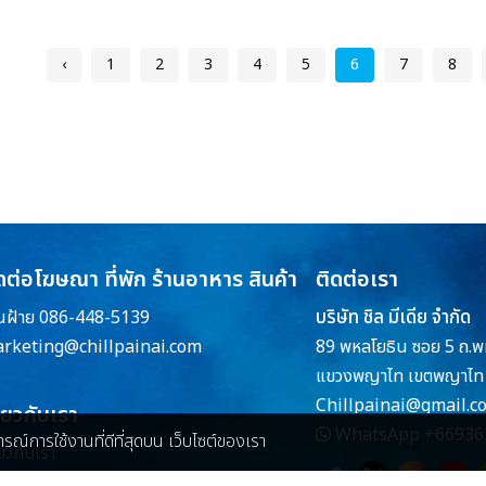
‹
1
2
3
4
5
6
7
8
ดต่อโฆษณา ที่พัก ร้านอาหาร สินค้า
ติดต่อเรา
บริษัท ชิล มีเดีย จำกัด
ณฝ้าย 086-448-5139
rketing@chillpainai.com
89 พหลโยธิน ซอย 5 ถ.พ
แขวงพญาไท เขตพญาไท 
Chillpainai@gmail.c
ี่ยวกับเรา
WhatsApp
+66936
บการณ์การใช้งานที่ดีที่สุดบน เว็บไซต์ของเรา
่ยวกับเรา