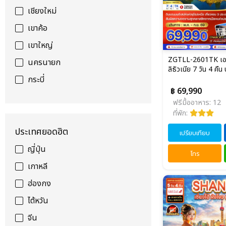
เชียงใหม่
เขาค้อ
เขาใหญ่
ZGTLL-2601TK เอสโ
นครนายก
ลิธัวเนีย 7 วัน 4 คืน
กระบี่
฿ 69,990
ฟรีมื้ออาหาร: 12
ที่พัก:
ประเทศยอดฮิต
เปรียบเทียบ
ญี่ปุ่น
โทร
เกาหลี
ฮ่องกง
ไต้หวัน
จีน