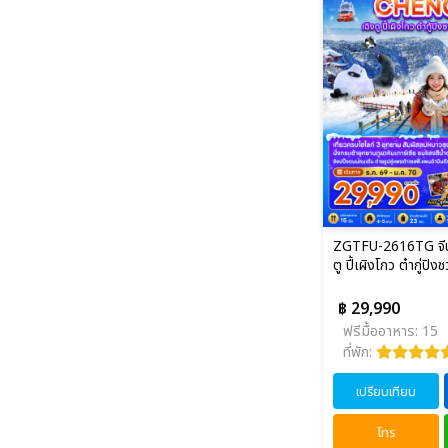
ZGTFU-2616TG จีน 6
ตู ปี้เผิงโกว ต๋ากู่ปิงช
฿ 29,990
ฟรีมื้ออาหาร: 15
ที่พัก:
เปรียบเทียบ
โทร