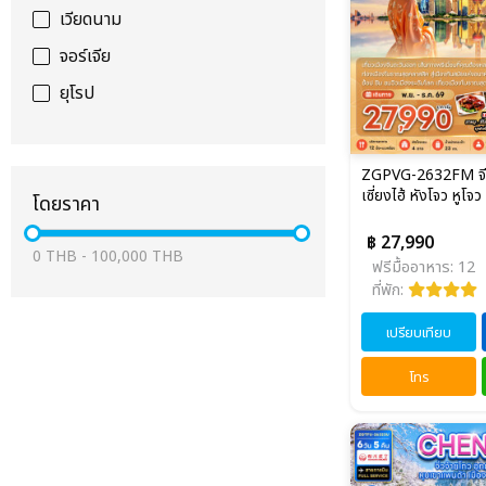
เวียดนาม
จอร์เจีย
ยุโรป
ZGPVG-2632FM จีน 
เซี่ยงไฮ้ หังโจว หูโจว ซู
โดยราคา
฿ 27,990
0
THB
-
100,000
THB
ฟรีมื้ออาหาร: 12
ที่พัก:
เปรียบเทียบ
โทร