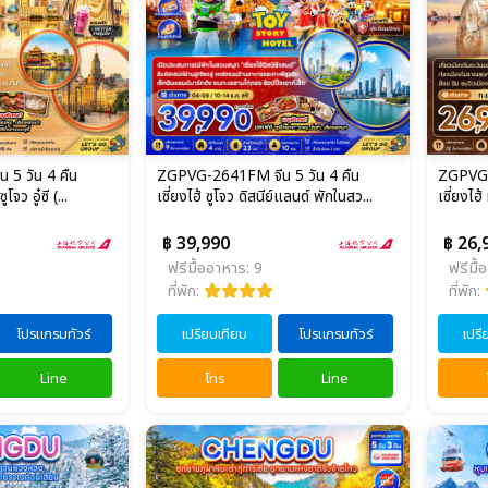
5 วัน 4 คืน
ZGPVG-2641FM จีน 5 วัน 4 คืน
ZGPVG-
โจว อู๋ซี (...
เซี่ยงไฮ้ ซูโจว ดิสนีย์แลนด์ พักในสว...
เซี่ยงไฮ้ 
฿ 39,990
฿ 26,
ฟรีมื้ออาหาร: 9
ฟรีมื้
ที่พัก:
ที่พัก:
โปรแกรมทัวร์
เปรียบเทียบ
โปรแกรมทัวร์
เปรี
Line
โทร
Line