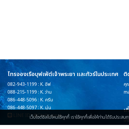
โทรจองเรือบุฟเฟ่ต์เจ้าพระยา และทัวร์ในประเทศ
ติ
082-943-1199 : K. อีฟ
คุ
088-215-1199 : K. ว่าน
ma
086-448-5096 : K. ครีม
086-448-5097 : K. นุ่น
เก
LINE ID :
@Chillpainai
เว็บไซต์ชิลไปไหนใช้คุกกี้ เราใช้คุกกี้เพื่อให้ท่านได้รับประส
เกี