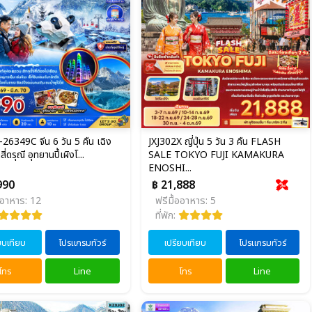
6349C จีน 6 วัน 5 คืน เฉิง
JXJ302X ญี่ปุ่น 5 วัน 3 คืน FLASH
สี่ดรุณี อุทยานปี้เผิงโ...
SALE TOKYO FUJI KAMAKURA
ENOSHI...
990
฿ 21,888
ออาหาร: 12
ฟรีมื้ออาหาร: 5
ที่พัก:
ยบเทียบ
โปรแกรมทัวร์
เปรียบเทียบ
โปรแกรมทัวร์
โทร
Line
โทร
Line