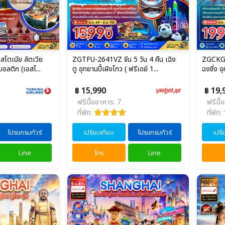
ตเนีย ลัตเวีย
ZGTFU-2641VZ จีน 5 วัน 4 คืน เฉิง
ZGCKG-
 บอลติก (เอสโ...
ตู อุทยานปี้เผิงโกว ( ฟรีเดย์ 1...
ฉงชิ่ง อ
฿ 15,990
฿ 19,
ฟรีมื้ออาหาร: 7
ฟรีมื้
ที่พัก:
ที่พัก:
โปรแกรมทัวร์
เปรียบเทียบ
โปรแกรมทัวร์
เปรี
Line
โทร
Line