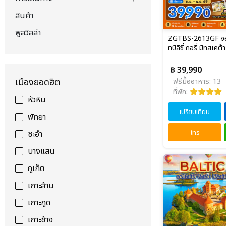
สินค้า
พูลวิลล่า
ZGTBS-2613GF จอร์เ
ทบิลิซี่ กอรี่ มิทสเคต้า
฿ 39,990
เมืองยอดฮิต
ฟรีมื้ออาหาร: 13
ที่พัก:
หัวหิน
เปรียบเทียบ
พัทยา
โทร
ชะอำ
บางแสน
ภูเก็ต
เกาะล้าน
เกาะกูด
เกาะช้าง