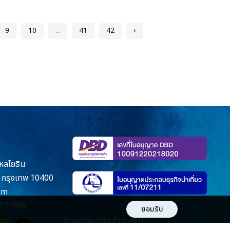
9
10
...
41
42
›
หลโยธิน
กรุงเทพ 10400
om
271989
ยอมรับ
ช่องทางการชำระเงิน