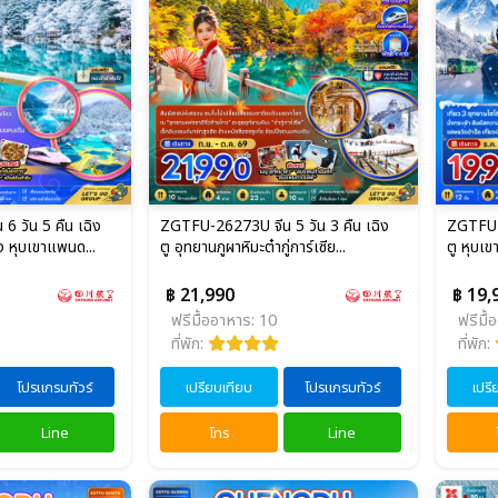
 วัน 5 คืน เฉิง
ZGTFU-26273U จีน 5 วัน 3 คืน เฉิง
ZGTFU-2
ง หุบเขาแพนด...
ตู อุทยานภูผาหิมะต๋ากู่การ์เซีย...
ตู หุบเขา
฿ 21,990
฿ 19,
ฟรีมื้ออาหาร: 10
ฟรีมื้
ที่พัก:
ที่พัก:
โปรแกรมทัวร์
เปรียบเทียบ
โปรแกรมทัวร์
เปรี
Line
โทร
Line