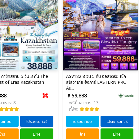
คาซัคสถาน 5 วัน 3 คืน The
ASV182 8 วัน 5 คืน ออสเตรีย เช็ก
st of Eras Kazakhstan
สโลวาเกีย ฮังการี EASTERN PRO
Au...
888
฿ 59,888
ออาหาร: 8
ฟรีมื้ออาหาร: 13
ที่พัก:
ยบเทียบ
โปรแกรมทัวร์
เปรียบเทียบ
โปรแกรมทัวร์
โทร
Line
โทร
Line