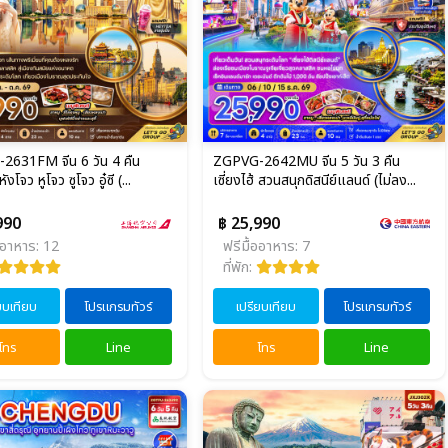
2631FM จีน 6 วัน 4 คืน
ZGPVG-2642MU จีน 5 วัน 3 คืน
หังโจว หูโจว ซูโจว อู๋ซี (...
เซี่ยงไฮ้ สวนสนุกดิสนีย์แลนด์ (ไม่ลง...
990
฿ 25,990
ออาหาร: 12
ฟรีมื้ออาหาร: 7
ที่พัก:
ยบเทียบ
โปรแกรมทัวร์
เปรียบเทียบ
โปรแกรมทัวร์
โทร
Line
โทร
Line