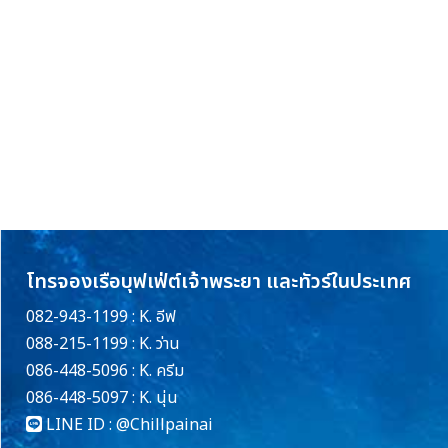
โทรจองเรือบุฟเฟ่ต์เจ้าพระยา และทัวร์ในประเทศ
082-943-1199 : K. อีฟ
088-215-1199 : K. ว่าน
086-448-5096 : K. ครีม
086-448-5097 : K. นุ่น
LINE ID :
@Chillpainai