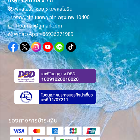
บริษัท ชิล มีเดีย จำกัด
89 พหลโยธิน ซอย 5 ถ.พหลโยธิน
แขวงพญาไท เขตพญาไท กรุงเทพ 10400
Chillpainai@gmail.com
WhatsApp
+66936271989
ช่องทางการชำระเงิน