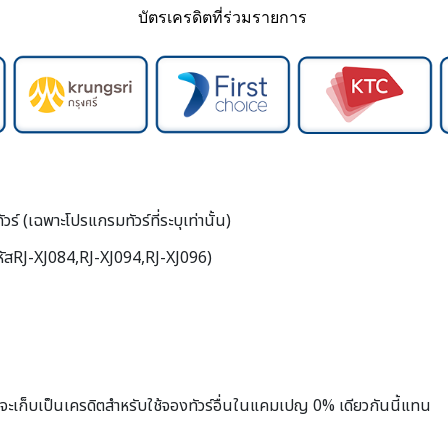
บัตรเครดิตที่ร่วมรายการ
ร์ (เฉพาะโปรแกรมทัวร์ที่ระบุเท่านั้น)
รหัสRJ-XJ084,RJ-XJ094,RJ-XJ096)
ษัทจะเก็บเป็นเครดิตสำหรับใช้จองทัวร์อื่นในแคมเปญ 0% เดียวกันนี้แทน