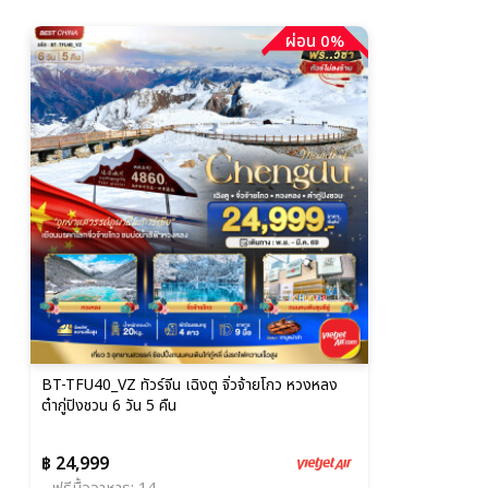
ผ่อน 0%
BT-TFU40_VZ ทัวร์จีน เฉิงตู จิ่วจ้ายโกว หวงหลง
ต๋ากู่ปิงชวน 6 วัน 5 คืน
฿ 24,999