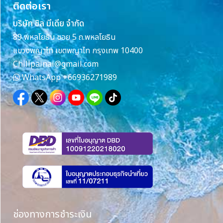
ติดต่อเรา
บริษัท ชิล มีเดีย จำกัด
89 พหลโยธิน ซอย 5 ถ.พหลโยธิน
แขวงพญาไท เขตพญาไท กรุงเทพ 10400
Chillpainai@gmail.com
WhatsApp
+66936271989
ช่องทางการชำระเงิน