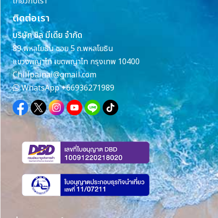
เกี่ยวกับเรา
ติดต่อเรา
บริษัท ชิล มีเดีย จำกัด
89 พหลโยธิน ซอย 5 ถ.พหลโยธิน
แขวงพญาไท เขตพญาไท กรุงเทพ 10400
Chillpainai@gmail.com
WhatsApp
+66936271989