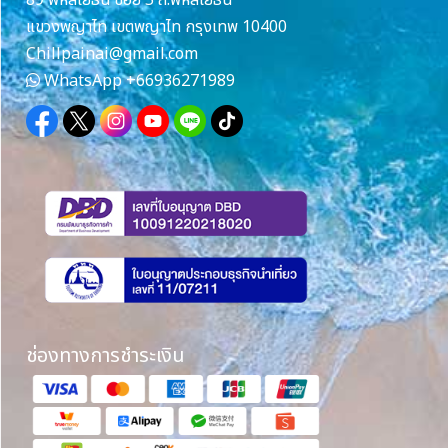
แขวงพญาไท เขตพญาไท กรุงเทพ 10400
Chillpainai@gmail.com
WhatsApp
+66936271989
ช่องทางการชำระเงิน