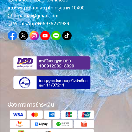
แขวงพญาไท เขตพญาไท กรุงเทพ 10400
Chillpainai@gmail.com
WhatsApp
+66936271989
ช่องทางการชำระเงิน