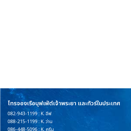
โทรจองเรือบุฟเฟ่ต์เจ้าพระยา และทัวร์ในประเทศ
082-943-1199 : K. อีฟ
088-215-1199 : K. ว่าน
086-448-5096 : K. ครีม