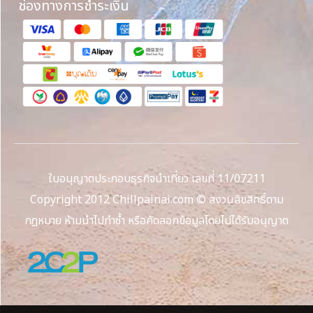
ช่องทางการชำระเงิน
ใบอนุญาตประกอบธุรกิจนำเที่ยว เลขที่ 11/07211
Copyright 2012 Chillpainai.com © สงวนลิขสิทธิ์ตาม
กฎหมาย ห้ามนำไปทำซ้ำ หรือคัดลอกข้อมูลโดยไม่ได้รับอนุญาต