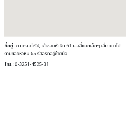
ที่อยู่
: ถ.นเรศดำริห์, เข้าซอยหัวหิน 61 เจอสี่แยกเล็กๆ เลี้ยวขวาไป
ตามซอยหัวหิน 65 รีสอร์ทอยู่ซ้ายมือ
โทร
: 0-3251-4525-31