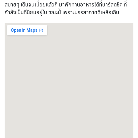
สบายๆ เดินจนเม่ือยแล้วก็ มาพักทานอาหารได้ท่ีบาร์สุดชิค ท่ี
กำลังเป็นที่นิยมอยู่ใน ขณะน้ี เพราะบรรยากาศดีเหลือเกิน