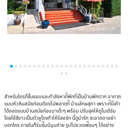
สำหรับใครที่ชื่นชอบและกำลังหาท่ีพักที่เป็นบ้านพักตาก อากาศ
แบบหัวหินสมัยก่อนต้องไม่พลาดท่ี บ้านลักษสุภา เพราะท่ีนี่เค้า
ได้ถอดแบบบ้านสมัยก่อนมาเด๊ะๆ พร้อม ปรับลุคให้ดูโมเดิร์น
โดยใช้สีขาวเป็นตัวชูโรงทำให้รีสอร์ท นี้ดูน่ารัก สะอาดตาอย่า
บอกใคร ภายในก็ร่มร่ืนมีมุมถ่าย รูปไปอวดเพ่ือนๆ ได้อย่าง