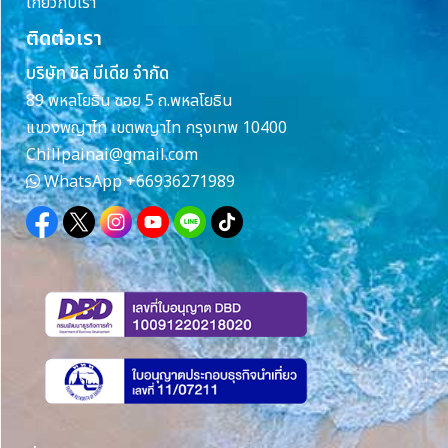
เกี่ยวกับเรา
ติดต่อเรา
บริษัท ชิล มีเดีย จำกัด
89 พหลโยธิน ซอย 5 ถ.พหลโยธิน
แขวงพญาไท เขตพญาไท กรุงเทพ 10400
Chillpainai@gmail.com
WhatsApp
+66936271989