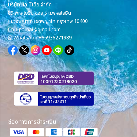
บริษัท ชิล มีเดีย จำกัด
89 พหลโยธิน ซอย 5 ถ.พหลโยธิน
แขวงพญาไท เขตพญาไท กรุงเทพ 10400
Chillpainai@gmail.com
WhatsApp
+66936271989
ช่องทางการชำระเงิน