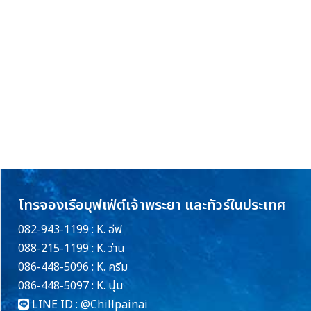
โทรจองเรือบุฟเฟ่ต์เจ้าพระยา และทัวร์ในประเทศ
082-943-1199 : K. อีฟ
088-215-1199 : K. ว่าน
086-448-5096 : K. ครีม
086-448-5097 : K. นุ่น
LINE ID :
@Chillpainai