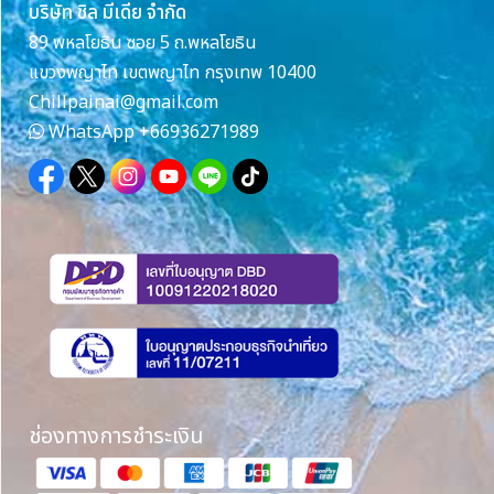
บริษัท ชิล มีเดีย จำกัด
89 พหลโยธิน ซอย 5 ถ.พหลโยธิน
แขวงพญาไท เขตพญาไท กรุงเทพ 10400
Chillpainai@gmail.com
WhatsApp
+66936271989
ช่องทางการชำระเงิน