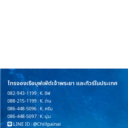
โทรจองเรือบุฟเฟ่ต์เจ้าพระยา และทัวร์ในประเทศ
082-943-1199 : K. อีฟ
088-215-1199 : K. ว่าน
086-448-5096 : K. ครีม
086-448-5097 : K. นุ่น
LINE ID :
@Chillpainai