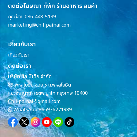
ติดต่อโฆษณา ที่พัก ร้านอาหาร สินค้า
คุณฝ้าย 086-448-5139
marketing@chillpainai.com
เกี่ยวกับเรา
เกี่ยวกับเรา
ติดต่อเรา
บริษัท ชิล มีเดีย จำกัด
89 พหลโยธิน ซอย 5 ถ.พหลโยธิน
แขวงพญาไท เขตพญาไท กรุงเทพ 10400
Chillpainai@gmail.com
WhatsApp
+66936271989