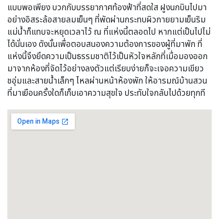
แบบพอเพียง บวกกับบรรยากาศท้องฟ้าที่สดใส ฝูงนกบินไปมา
อย่างอิสระล้อสายลมเย็นๆ ที่พัดผ่านกระทบผิวกายยามเย็นริม
แม่น้ำก็แทบจะหยุดเวลาไว้ ณ ที่แห่งนี้ตลอดไป หากแต่เป็นไปไม่
ได้นั่นเอง ดังนั้นเพื่อตอบสนองความต้องการของผู้ที่มาพัก ที่
แห่งนี้จึงยึดความเป็นธรรมชาติไว้เป็นหัวใจหลักที่เมื่อมองออก
มาจากห้องที่จัดไว้อย่างลงตัวแต่เรียบง่ายก็จะเจอความเขียว
ชอุ่มและสายน้ำเล็กๆ ไหลผ่านหน้าห้องพัก ให้อารมณ์บ้านสวน
ที่มาเยือนครั้งใดก็เก็บเอาความสุขใจ ประทับใจกลับไปด้วยทุกที