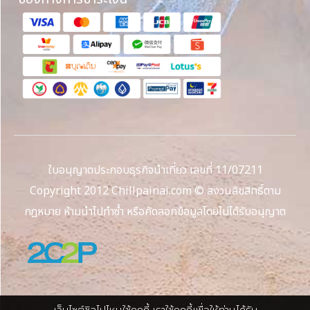
ใบอนุญาตประกอบธุรกิจนำเที่ยว เลขที่ 11/07211
Copyright 2012 Chillpainai.com © สงวนลิขสิทธิ์ตาม
กฎหมาย ห้ามนำไปทำซ้ำ หรือคัดลอกข้อมูลโดยไม่ได้รับอนุญาต