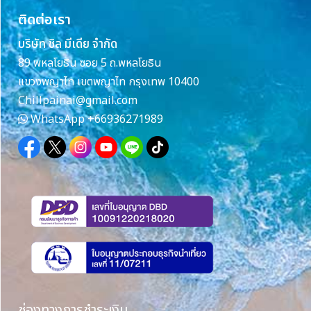
ติดต่อเรา
บริษัท ชิล มีเดีย จำกัด
89 พหลโยธิน ซอย 5 ถ.พหลโยธิน
แขวงพญาไท เขตพญาไท กรุงเทพ 10400
Chillpainai@gmail.com
WhatsApp
+66936271989
ช่องทางการชำระเงิน