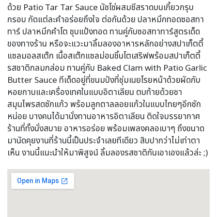
ด้วย Patio Tar Tar Sauce นัชโช่ผสมชีสราดบนเกี้ยวกรุบ
กรอบ กัดแต่ละคำอร่อยถึงใจ ต่อกันด้วย ปลาหมึกทอดซอสทา
ทาร์ ปลาหมึกคำโต ชุบแป้งทอด ทานคู่กับซอสทาทาร์สูตรเด็ด
ของทางร้าน หรือจะแวะมาลิ้มลองอาหารหลักอย่างสปาเก็ตตี้
แซลมอลสเต๊ก เนื้อสเต๊กแซลม่อนชิ้นโตเสริฟพร้อมสปาเก็ตตี้
รสชาติกลมกล่อม ทานคู่กับ Baked Clam with Patio Garlic
Butter Sauce ทีเด็ดอยู่ที่ขนมปังที่ชุ่มเนยโรยหน้าด้วยผัดกับ
หอยกาบและเครื่องเทศในแบบอิตาเลียน ตบท้ายด้วยชา
สมุนไพรสดซักแก้ว พร้อมลูกตาลลอยแก้วในแบบไทยๆอีกซัก
หน่อย บางคนได้มานั่งทานอาหารอิตาเลียน ติดใจบรรยากาศ
ร้านที่ทั้งนั่งสบาย อาหารอร่อย พร้อมเพลงคลอเบาๆ ถึงขนาด
มานัดคุยงานที่ร้านนี้เป็นประจำเลยทีเดียว สิบปากว่าไม่เท่าตา
เห็น งานนี้แนะนำให้มาพิสูจน์ ลิ้มลองรสชาติกันเอาเองแล้วล่ะ ;)