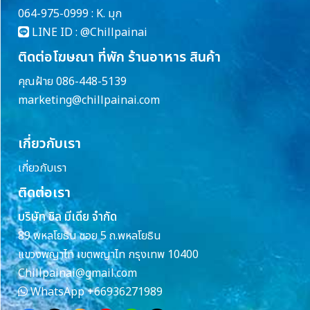
064-975-0999 : K. มุก
LINE ID :
@Chillpainai
ติดต่อโฆษณา ที่พัก ร้านอาหาร สินค้า
คุณฝ้าย 086-448-5139
marketing@chillpainai.com
เกี่ยวกับเรา
เกี่ยวกับเรา
ติดต่อเรา
บริษัท ชิล มีเดีย จำกัด
89 พหลโยธิน ซอย 5 ถ.พหลโยธิน
แขวงพญาไท เขตพญาไท กรุงเทพ 10400
Chillpainai@gmail.com
WhatsApp
+66936271989