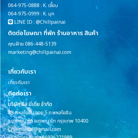
064-975-0888 : K. เจี๊ยบ
064-975-0999 : K. มุก
LINE ID :
@Chillpainai
ติดต่อโฆษณา ที่พัก ร้านอาหาร สินค้า
คุณฝ้าย 086-448-5139
marketing@chillpainai.com
เกี่ยวกับเรา
เกี่ยวกับเรา
ติดต่อเรา
บริษัท ชิล มีเดีย จำกัด
89 พหลโยธิน ซอย 5 ถ.พหลโยธิน
แขวงพญาไท เขตพญาไท กรุงเทพ 10400
Chillpainai@gmail.com
WhatsApp
+66936271989