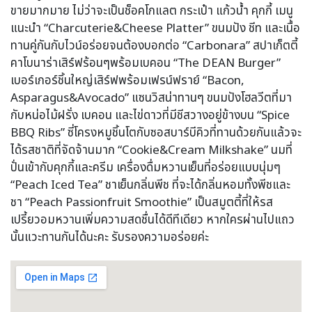
ขายมากมาย ไม่ว่าจะเป็นช็อคโกแลต กระเป๋า แก้วน้ำ คุกกี้ เมนู
แนะนำ “Charcuterie&Cheese Platter” ขนมปัง ชีท และเนื้อ
ทานคู่กันกับไวน์อร่อยจนต้องบอกต่อ “Carbonara” สปาเก็ตตี้
คาโบนาร่าเสิร์ฟร้อนๆพร้อมเบคอน “The DEAN Burger”
เบอร์เกอร์ชิ้นใหญ่เสิร์ฟพร้อมเฟรน์ฟราย์ “Bacon,
Asparagus&Avocado” แซนวิสน่าทานๆ ขนมปังโฮลวีตที่มา
กับหน่อไม้ฝรั่ง เบคอน และไข่ดาวที่มีชีสวางอยู่ข้างบน “Spice
BBQ Ribs” ซี่โครงหมูชิ้นโตกับซอสบาร์บีคิวที่ทานด้วยกันแล้วจะ
ได้รสชาติที่จัดจ้านมาก “Cookie&Cream Milkshake” นมที่
ปั่นเข้ากับคุกกี้และครีม เครื่องดื่มหวานเย็นที่อร่อยแบบนุ่มๆ
“Peach Iced Tea” ชาเย็นกลิ่นพีช ที่จะได้กลิ่นหอมทั้งพีชและ
ชา “Peach Passionfruit Smoothie” เป็นสมูตตี้ที่ให้รส
เปรี้ยวอมหวานเพิ่มความสดชื่นได้ดีทีเดียว หากใครผ่านไปแถว
นั้นแวะทานกันได้นะคะ รับรองความอร่อยค่ะ