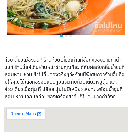
ก๋วยเตี๋ยวเมืองนนท์ ร้านก๋วยเตี๋ยวเก่าแก่ชื่อดังของย่านท่าน้ำ
นนท์ ร้านนี้แค่เดินผ่านหน้าร้านคุณก็จะได้สัมผัสกับกลิ่นน้ำซุปที่
หอมหวน ชวนเข้าไปลิ้มลองจริงๆค่ะ ร้านนี้พิเศษกว่าร้านอื่นคือ
มีให้คุณได้เลือกอร่อยแบบทูอินวัน กับก๋วยเตี๋ยวหมูตุ๋น และ
ก๋วยเตี๋ยวเนื้อตุ๋น ที่เปลื่อย นุ่มไม่มีเหนียวเลยค่ะ พร้อมน้ำซุปที่
หอม หวานกลมกล่อมของเครื่องยาจีนก็ไม่ฉุนมากกำลังดี