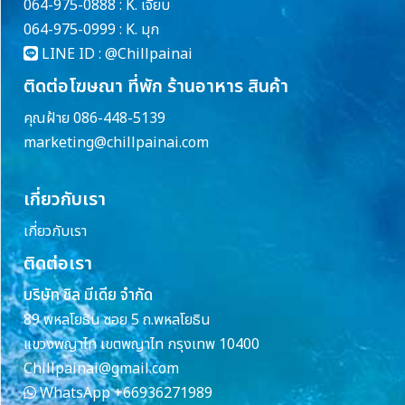
064-975-0888 : K. เจี๊ยบ
064-975-0999 : K. มุก
LINE ID :
@Chillpainai
ติดต่อโฆษณา ที่พัก ร้านอาหาร สินค้า
คุณฝ้าย 086-448-5139
marketing@chillpainai.com
เกี่ยวกับเรา
เกี่ยวกับเรา
ติดต่อเรา
บริษัท ชิล มีเดีย จำกัด
89 พหลโยธิน ซอย 5 ถ.พหลโยธิน
แขวงพญาไท เขตพญาไท กรุงเทพ 10400
Chillpainai@gmail.com
WhatsApp
+66936271989