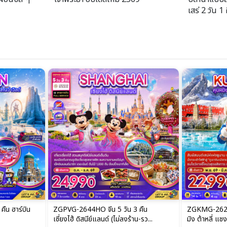
เสร่ 2 วัน 1
3 คืน
ZGKMG-2628KY จีน 6 วัน 5 คืน คุนห
ZGTFU-26423U
าน-รว...
มิง ต้าหลี่ แชงกรีล่า ลี่เจียง -...
อุทยานปี้เผิงโ