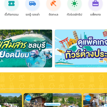
local_activity
airport_shuttle
beach_access
wb_sunny
card_travel
ตั๋วกิจกรรม
รถตู้-รถเช่า
ติดทะเล
ทัวร์เดย์ทริป
แพ็คเกจ