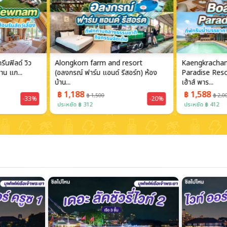
resort
Kaengkrachan Boathouse
Together Reso
สอร์ท) ห้อง
Paradise Resort (แก่งกระจาน โบ๊ท
รีสอร์ท) ห้อง
เฮ้าส์ พาร...
(Mountain...
฿ 1,588
฿ 1,988
฿ 2,000
฿ 4,
-20%
-20%
ประหยัด ฿ 412
ประหยัด ฿ 2,012