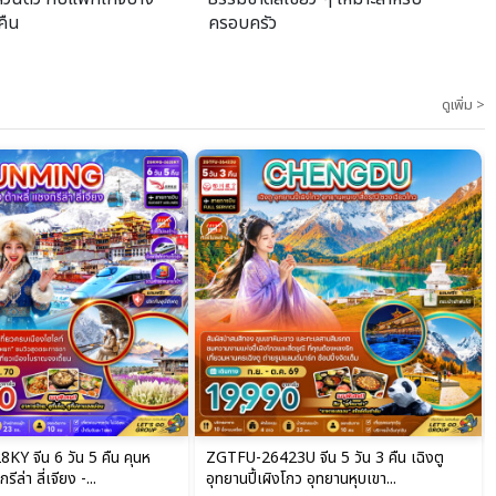
 คืน
ครอบครัว
ดูเพิ่ม >
 จีน 5 วัน 3 คืน เฉิงตู
ZGKMG-2629KY จีน 6 วัน 5 คืน คุนห
กว อุทยานหุบเขา...
มิง ต้าหลี่ แชงกรีล่า ลี่เจียง -...