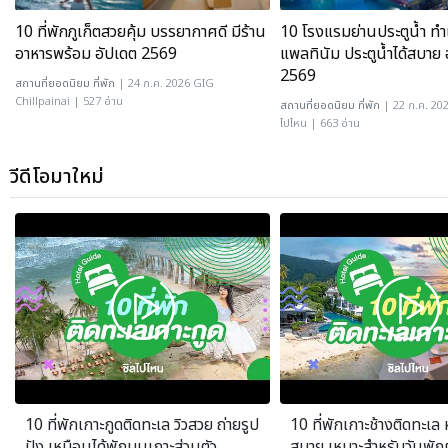
10 ที่พักภูเก็ตสวยคุ้ม บรรยากาศดี มีร้าน
10 โรงแรมย่านประตูน้ำ ทำเ
อาหารพร้อม อัปเดต 2569
แพลทินัม ประตูน้ำได้สบาย 
2569
สถานที่ยอดนิยม
ที่พัก
| 24 ก.ค. 2026 GIG
Chillpainai | 527 อ่าน
สถานที่ยอดนิยม
ที่พัก
| 22 ก.ค. 20
ไปไหน | 663 อ่าน
วีดีโอมาใหม่
10 ที่พักเกาะกูดติดทะเล วิวสวย ถ่ายรูป
10 ที่พักเกาะช้างติดทะเล 
ปัง เหมือนได้พักบนเกาะส่วนตัว
สบาย เหมาะสำหรับวันพัก