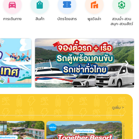
directions_car
shopping_bag
confirmation_number
villa
attractions
การเดินทาง
สินค้า
บัตรโดยสาร
พูลวิลล่า
สวนน้ำ-สวน
สนุก-สวนสัตว์
›
ดูเพิ่ม >