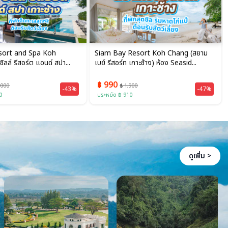
esort Koh Chang (สยาม
Siam Bay Resort Koh Chang (สยาม
กาะช้าง) ห้อง Seasid...
เบย์ รีสอร์ท เกาะช้าง) ห้อง Seavie...
฿ 1,990
00
฿ 2,900
-47%
-31%
ประหยัด ฿ 910
ดูเพิ่ม >