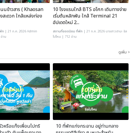
นถนนข้าวสาร ( Khaosan
10 โรงแรมใกล้ BTS อโศก เดินทางง่าย
งสะดวก ใกล้แหล่งท่อง
เริ่มต้นหลักพัน ใกล้ Terminal 21
อัปเดตใหม่ 2...
เ
่พัก
| 21 ก.ค. 2026 Admin
สถานที่ยอดนิยม
ที่พัก
| 21 ก.ค. 2026 นางสาวฮานะ ชิล
 อ่าน
ไปไหน | 712 อ่าน
ไ
ดูเพิ่ม >
วหรือแก๊งเพื่อนไปทริ
10 ที่พักแก่งกระจาน อยู่ท่ามกลาง
่วนตัว กับแพ็กเกจบาง
ธรรมชาติสีเขียว ๆ เหมาะสำหรับ