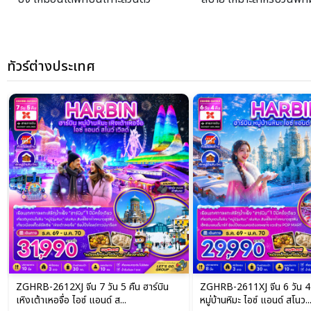
ทัวร์ต่างประเทศ
ZGHRB-2611XJ จีน 6 วัน 4 คืน ฮาร์บิน
ZGPVG-2644HO จีน 5 วัน 
หมู่บ้านหิมะ ไอซ์ แอนด์ สโนว...
เซี่ยงไฮ้ ดิสนีย์แลนด์ (ไม่ลงร้