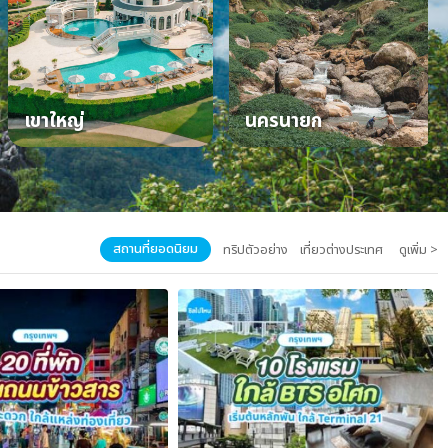
เขาใหญ่
นครนายก
สถานที่ยอดนิยม
ทริปตัวอย่าง
เที่ยวต่างประเทศ
ดูเพิ่ม >