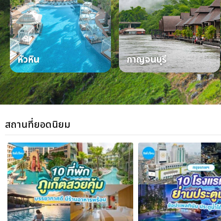
หัวหิน
กาญจนบุรี
สถานที่ยอดนิยม