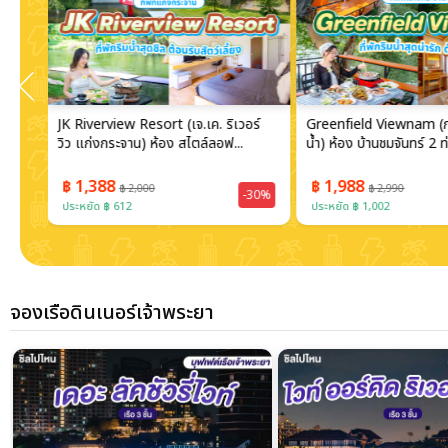
อร์
Greenfield Viewnam (กรีนฟิลด์ วิว
Alongkorn farm and 
น้ำ) ห้อง บ้านชมจันทร์ 2 ท่าน แก...
(อลงกรณ์ ฟาร์ม แอนด์ รี
บ้าน...
฿ 1,988
฿ 1,188
฿ 2,990
฿ 1,500
-30%
-33%
ประหยัด ฿ 1,002
ประหยัด ฿ 312
จองเรือดินเนอร์เจ้าพระยา