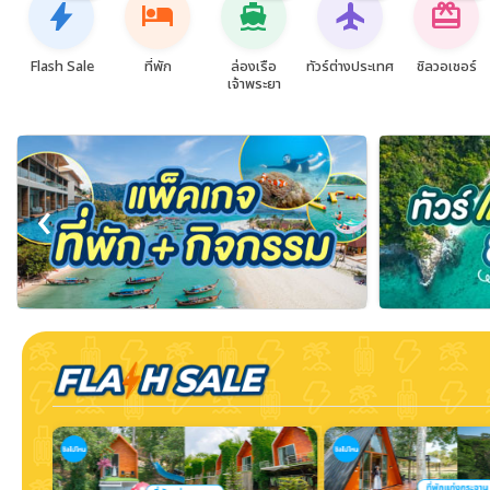
bolt
hotel
directions_boat
flight
card_giftcard
Flash Sale
ที่พัก
ล่องเรือ
ทัวร์ต่างประเทศ
ชิลวอเชอร์
เจ้าพระยา
‹