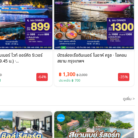
นเนอร์ ไวท์ ออร์คิด ริเวอร์
บัตรล่องเรือดินเนอร์ โนอาห์ ครูซ · ไอคอน
.45 น.) ·...
สยาม กรุงเทพฯ
฿ 1,300
00
฿ 2,000
-64%
-35%
1
ประหยัด ฿ 700
ดูเพิ่ม >