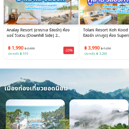
Tolani Resort Koh Kood (ทูลานี
Koh Kood Paradise Bea
รีสอร์ท เกาะกูด) ห้อง Superior Sea...
(เกาะกูด พาราไดซ์ บีช รีสอร์ท)
฿ 3,990
฿ 3,590
฿ 7,250
฿ 5,280
-44%
ประหยัด ฿ 3,260
ประหยัด ฿ 1,690
เมืองท่องเที่ยวยอดนิยม