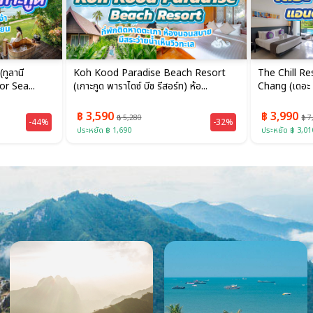
ch Resort
The Chill Resort and Spa Koh
Siam Bay R
 ห้อ...
Chang (เดอะ ชิลล์ รีสอร์ต แอนด์ สปา...
เบย์ รีสอร์ท เ
฿ 3,990
฿ 990
฿ 7,000
฿ 1,9
-32%
-43%
ประหยัด ฿ 3,010
ประหยัด ฿ 910