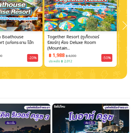
rt (ทูเก็ตเตอร์
Harmony Resort Kaeng krachan
Ruanw
 Deluxe Room
(ฮาโมนี่ รีสอร์ท แก่งกระจาน) ห้อง Pr...
รีสอร
ท่าน...
฿ 1,388
฿ 1
000
฿ 2,800
-50%
-50%
ประหยัด ฿ 1,412
ประหย