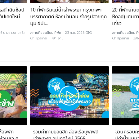
ลดี เดินช้อป
10 ที่พักริมแม่น้ำเจ้าพระยา กรุงเทพฯ
20 ที่พักย่า
อัปเดตใหม่
บรรยากาศดี ห้องน่านอน ถ่ายรูปสวยทุก
Road) เดินทา
มุม อัปเ...
เที่ยว
26 นางสาวฮานะ ชิล
สถานที่ยอดนิยม
ที่พัก
| 23 ก.ค. 2026 GIG
สถานที่ยอดนิยม
ที
Chillpainai | 791 อ่าน
Chillpainai | 386
ห้องพัก
รวมคำถามยอดฮิต ล่องเรือบุฟเฟต์
ชวนครอบครั
ผ่อนชิล ๆ
เจ้าพระยา อัปเดตใหม่ 2569
ปดำน้ำแบบส