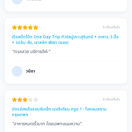
6 เดือนที่แล้ว
เรือสปีดโบ๊ท One Day Trip ทัวร์หมู่เกาะสุรินทร์ + อาหาร 3 มื้อ
+ รถรับ-ส่ง, เขาหลัก พังงา (จอย)
"ทะเลสวย บริการดีค่ะ"
วนิดา
6 เดือนที่แล้ว
บัตรล่องเรือรอบซันเซ็ต เมอริเดียน ครูซ 1 · ไอคอนสยาม
กรุงเทพฯ
"อาหารหมดเร็วมาก โดยเฉพาะขนมหวาน"