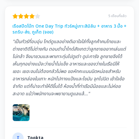
5 เดือนที่แล้ว
เรือสปีดโบ๊ท One Day Trip ทัวร์หมู่เกาะสิมิลัน + อาหาร 3 มื้อ +
รถรับ-ส่ง, ภูเก็ต (จอย)
"เป็นทัวร์ที่อบอุ่น ไกด์ดูแลอย่างดีเอาใจใส่ทั้งลูกค้าคนไทยและ
ต่างชาติดีไม่ต่างกัน ตอนดำนํ้าไกด๋สังเกตว่าลูกชายอยากเล่นแต่
ไม่กล้า จึงมาชวนและพาเกาะทุ่นไปดูเต่า ดูปะการัง ลูกชายจึงได้
เห็นทุกอย่างแม้จะว่ายนํ้าไม่แข็ง อาหารและของว่างในเรือมีให้
เยอะ เยอะจนไม่ต้องกลัวไม่พอ ขอหักคะแนนนิดหน่อยสำหรับ
อาหารกล่องในเกาะ หนักไปทางแป้งและไขมัน จุกไปนิด เข้าใจข้อ
จำกัด แต่ก็น่าจะทำให้ดีขึ้นได้ ห้องนํ้าที่ท่าเรือมีน้อยและไม่ค่อย
สะอาด แม้ว่าพนักงานจะพยายามดูแลแล้..."
T
Tookta