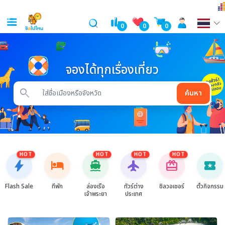
0
0
0
จองได้ทุกเรื่องเที่ยว
search
ค้นหา
HOT
HOT
HOT
HOT
bolt
hotel
directions_boat
flight
card_giftcard
local_activity
Flash Sale
ที่พัก
ล่องเรือ
ทัวร์ต่าง
ชิลวอเชอร์
ตั๋วกิจกรรม
เจ้าพระยา
ประเทศ