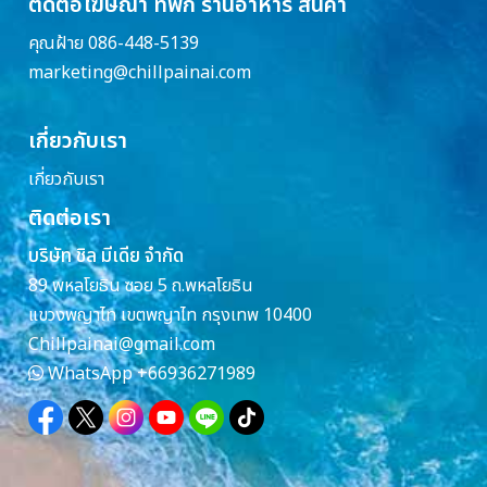
ติดต่อโฆษณา ที่พัก ร้านอาหาร สินค้า
คุณฝ้าย 086-448-5139
marketing@chillpainai.com
เกี่ยวกับเรา
เกี่ยวกับเรา
ติดต่อเรา
บริษัท ชิล มีเดีย จำกัด
89 พหลโยธิน ซอย 5 ถ.พหลโยธิน
แขวงพญาไท เขตพญาไท กรุงเทพ 10400
Chillpainai@gmail.com
WhatsApp
+66936271989