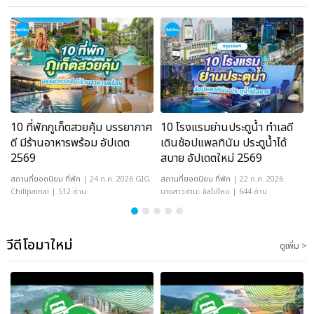
10 ที่พักภูเก็ตสวยคุ้ม บรรยากาศ
10 โรงแรมย่านประตูน้ำ ทำเลดี
ดี มีร้านอาหารพร้อม อัปเดต
เดินช้อปแพลทินัม ประตูน้ำได้
2569
สบาย อัปเดตใหม่ 2569
สถานที่ยอดนิยม
ที่พัก
| 24 ก.ค. 2026 GIG
สถานที่ยอดนิยม
ที่พัก
| 22 ก.ค. 2026
Chillpainai | 512 อ่าน
นางสาวฮานะ ชิลไปไหน | 644 อ่าน
C
วีดีโอมาใหม่
ดูเพิ่ม >