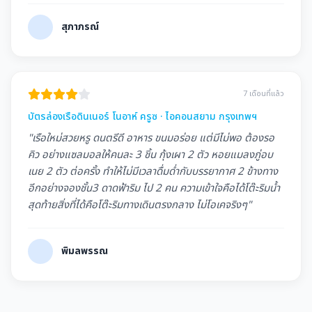
สุภาภรณ์
7 เดือนที่แล้ว
บัตรล่องเรือดินเนอร์ โนอาห์ ครูซ · ไอคอนสยาม กรุงเทพฯ
"เรือใหม่สวยหรู ดนตรีดี อาหาร ขนมอร่อย แต่มีไม่พอ ต้องรอ
คิว อย่างแซลมอลให้คนละ 3 ชิ้น กุ้งเผา 2 ตัว หอยแมลงภู่อบ
เนย 2 ตัว ต่อครั้ง ทำให้ไม่มีเวลาดื่มด่ำกับบรรยากาศ 2 ข้างทาง
อีกอย่างจองชั้น3 ดาดฟ้าริม ไป 2 คน ความเข้าใจคือได้โต๊ะริมน้ำ
สุดท้ายสิ่งที่ได้คือโต๊ะริมทางเดินตรงกลาง ไม่โอเคจริงๆ"
พิมลพรรณ