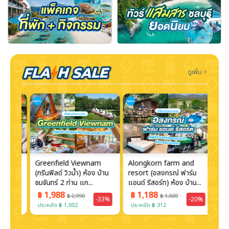
‹
›
ดูเพิ่ม >
Greenfield Viewnam
Alongkorn farm and
Kae
(กรีนฟิลด์ วิวน้ำ) ห้อง บ้าน
resort (อลงกรณ์ ฟาร์ม
Boa
...
ชมจันทร์ 2 ท่าน แก...
แอนด์ รีสอร์ท) ห้อง บ้าน...
Reso
เฮ้าส
฿ 1,988
฿ 1,188
฿ 
฿ 2,990
฿ 1,500
30%
-33%
-20%
ประหยัด ฿ 1,002
ประหยัด ฿ 312
ประห