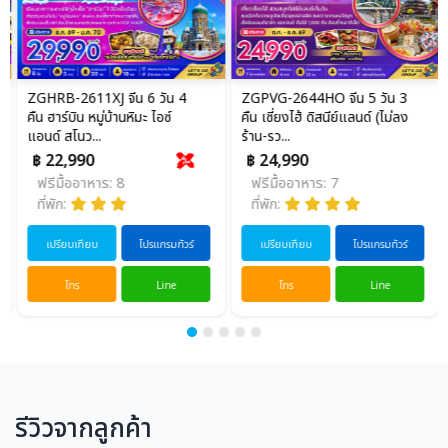
ZGHRB-2611XJ จีน 6 วัน 4
ZGPVG-2644HO จีน 5 วัน 3
คืน ฮาร์บิน หมู่บ้านหิมะ ไอซ์
คืน เซี่ยงไฮ้ ดิสนีย์แลนด์ (ไม่ลง
แอนด์ สโนว...
ร้าน-รว...
฿ 22,990
฿ 24,990
ฟรีมื้ออาหาร: 8
ฟรีมื้ออาหาร: 7
ที่พัก:
ที่พัก:
เปรียบเทียบ
โปรแกรมทัวร์
เปรียบเทียบ
โปรแกรมทัวร์
โทร
Line
โทร
Line
รีวิวจากลูกค้า