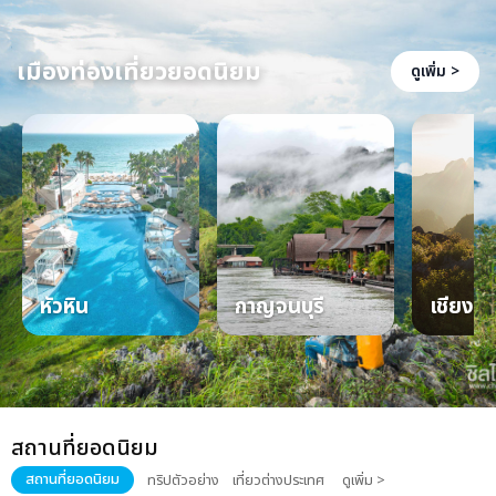
เมืองท่องเที่ยวยอดนิยม
ดูเพิ่ม >
หัวหิน
กาญจนบุรี
เชียงให
สถานที่ยอดนิยม
สถานที่ยอดนิยม
ทริปตัวอย่าง
เที่ยวต่างประเทศ
ดูเพิ่ม >