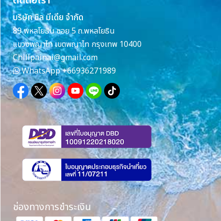
ติดต่อเรา
บริษัท ชิล มีเดีย จำกัด
89 พหลโยธิน ซอย 5 ถ.พหลโยธิน
แขวงพญาไท เขตพญาไท กรุงเทพ 10400
Chillpainai@gmail.com
WhatsApp
+66936271989
ช่องทางการชำระเงิน