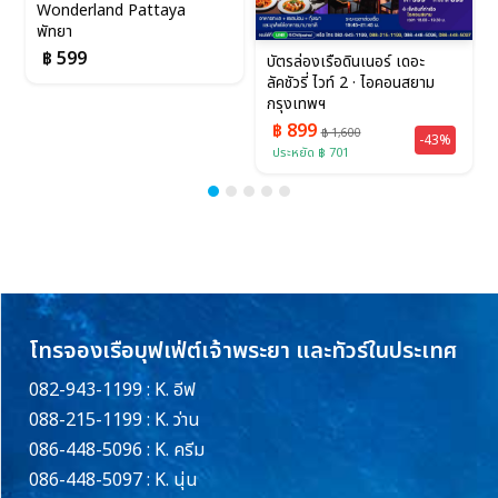
บัตรล่องเรือดินเนอร์ เดอะ
บัตรล่องเรือดินเนอร์ ไวท์ ออร์
ลัคชัวรี่ ไวท์ 2 · ไอคอนสยาม
คิด ริเวอร์ ครูซ 1 (รอบ 19.00
กรุงเทพฯ
น.) ·...
฿ 899
฿ 899
฿ 1,600
฿ 2,500
-43%
-64%
ประหยัด ฿ 701
ประหยัด ฿ 1,601
โทรจองเรือบุฟเฟ่ต์เจ้าพระยา และทัวร์ในประเทศ
082-943-1199 : K. อีฟ
088-215-1199 : K. ว่าน
086-448-5096 : K. ครีม
086-448-5097 : K. นุ่น