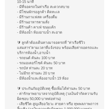
10-15 นาที
- มีที่จอดรถในท่าเรือ สะดวกสบาย
- มีโซนพักรอลูกค้า ติดทะเล
- มีร้านกาแฟสด เครื่องดื่ม
- มีร้านอาหารตามสั่ง
- มีร้านค้า คาเฟ่ ขนมเค้ก
- มีห้องน้ำ ห้องอาบน้ำ สะอาด
🔰 ลูกค้าต้องเดินทางมาจอดรถที่ "ท่าเรือซีวิว
แสมสาร"ตามเวลาที่แจ้งรอบ พร้อมเสียค่าจอดรถและ
บริการห้องน้ำ,อาบน้ำ
- รถยนต์ คันละ 100 บาท
- รถมอเตอร์ไซค์ คันละ 50 บาท
- รถบัส ท่านละ 20 บาท
- ไม่มีรถ ท่านละ 20 บาท
- มีห้องน้ำและห้องอาบน้ำ 19 ห้อง
🔰 ประกันภัยอุบัติเหตุ ซื้อเพิ่มได้ท่านละ 50 บาท
- ค่ารักษาพยาบาลจากอุบัติเหตุ (วงเงินจำกัดความรับ
ผิดชอบ 50,000 บาทต่อท่าน)
- เสียชีวิต สูญเสียอวัยวะ สายตา หรือ ทุพพลภาพถาวร
สิ้นเชิง (วงเงินความรับผิดชอบ 1,000,000 บาทต่อ