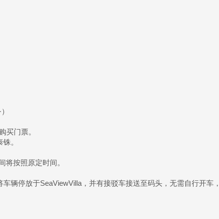
务）
独购买门票。
泰铢。
间将按照原定时间。
将车辆停放于SeaViewVilla，并有接驳车接送至码头，无需自行开车，