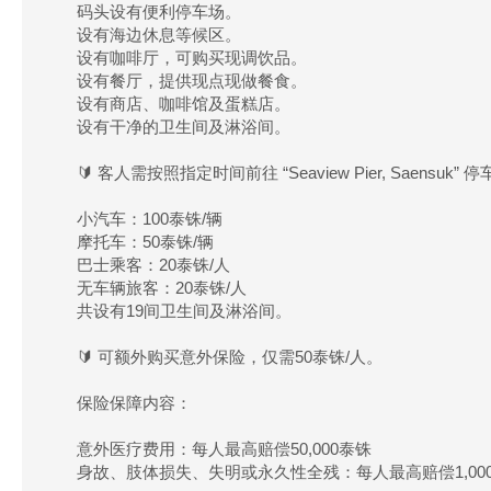
码头设有便利停车场。
设有海边休息等候区。
设有咖啡厅，可购买现调饮品。
设有餐厅，提供现点现做餐食。
设有商店、咖啡馆及蛋糕店。
设有干净的卫生间及淋浴间。
🔰 客人需按照指定时间前往 “Seaview Pier, Sae
小汽车：100泰铢/辆
摩托车：50泰铢/辆
巴士乘客：20泰铢/人
无车辆旅客：20泰铢/人
共设有19间卫生间及淋浴间。
🔰 可额外购买意外保险，仅需50泰铢/人。
保险保障内容：
意外医疗费用：每人最高赔偿50,000泰铢
身故、肢体损失、失明或永久性全残：每人最高赔偿1,000,