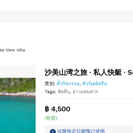
View Villa
沙美山湾之旅 · 私人快艇 · Sea 
类别:
ตั๋วกิจกรรม
,
ทัวร์เดย์ทริป
Tags:
สัตหีบ
,
อ่าวแสมสาร
฿ 4,500
(有货)
仅限指定日期预订使用