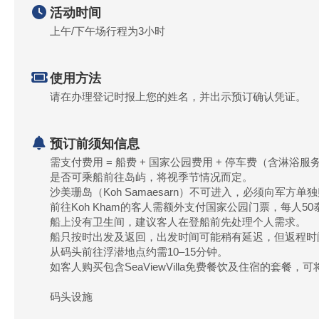
活动时间
上午/下午场行程为3小时
使用方法
请在办理登记时报上您的姓名，并出示预订确认凭证。
预订前须知信息
需支付费用 = 船费 + 国家公园费用 + 停车费（含淋浴服
是否可乘船前往岛屿，将视季节情况而定。
沙美珊岛（Koh Samaesarn）不可进入，必须向军方单
前往Koh Kham的客人需额外支付国家公园门票，每人50
船上没有卫生间，建议客人在登船前先处理个人需求。
船只按时出发及返回，出发时间可能稍有延迟，但返程时
从码头前往浮潜地点约需10–15分钟。
如客人购买包含SeaViewVilla免费餐饮及住宿的套餐，可
码头设施