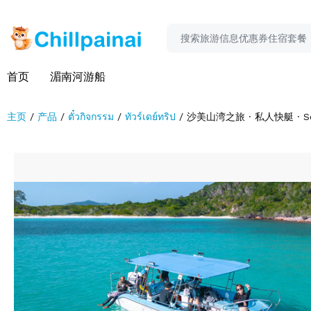
首页
湄南河游船
主页
产品
ตั๋วกิจกรรม
ทัวร์เดย์ทริป
沙美山湾之旅 · 私人快艇 · Sea 