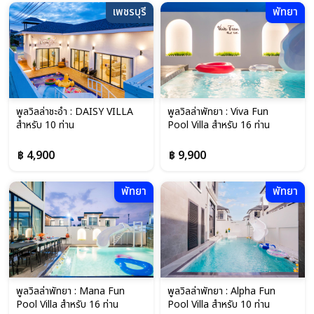
เพชรบุรี
พัทยา
พูลวิลล่าชะอำ : DAISY VILLA
พูลวิลล่าพัทยา : Viva Fun
สำหรับ 10 ท่าน
Pool Villa สำหรับ 16 ท่าน
฿ 4,900
฿ 9,900
พัทยา
พัทยา
พูลวิลล่าพัทยา : Mana Fun
พูลวิลล่าพัทยา : Alpha Fun
Pool Villa สำหรับ 16 ท่าน
Pool Villa สำหรับ 10 ท่าน