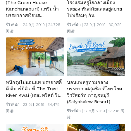
(The Green House
โรงแรมหรูใจกลางเมือง
Kanchanaburi) แพริมน้ำ
ระยอง ทันสมัยและอยู่สบาย
บรรยากาศเงียบส...
ไปพร้อมๆ กัน
รีวิวที่พัก
| 24 9月 2019 | 24,728
รีวิวที่พัก
| 23 9月 2019 | 30,029
阅读
阅读
หนีกรุงไปนอนแพ บรรยาศดี้
นอนแพหรูท่ามกลาง
ดี มีบาร์บีคิว ที่ The Tryst
บรรยากาศสุดชิล ที่ไทรโยค
River Kwai (เดอะทริสต์ ริเ...
วิวรีสอร์ท กาญจนบุรี
(Saiyokview Resort)
รีวิวที่พัก
| 23 9月 2019 | 34,475
阅读
รีวิวที่พัก
| 17 9月 2019 | 17,236 阅
读