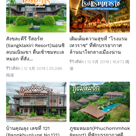
สังขละคีรี รีสอร์ท
เติมเต็มความสุขที่ "โรงแรม
(Sangklakiri Resort)นอนชิ
เทวราช" ที่พักบรรยากาศ
ลบนเนินเขา ตื่นเช้าชมทะเล
ล้านนาใจกลางเมืองน่าน
หมอก ที่สัง...
รีวิวที่พัก
| 12 9月 2019 | 18,673 阅
รีวิวที่พัก
| 12 9月 2019 | 25,086
读
阅读
บ้านคุณลุง เลขที่ 121
ภูชมหมอก(Phuchommhok
(Bannkhunlung No.121)
Resort) ที่พักบรรยากาศดี