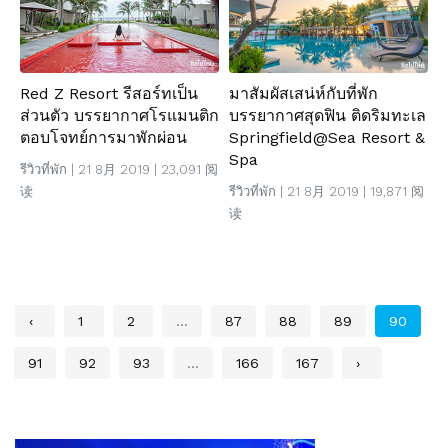
Red Z Resort รีสอร์ทเป็น
มาสัมผัสเสน่ห์กับที่พัก
ส่วนตัว บรรยากาศโรแมนติก
บรรยากาศสุดฟิน ติดริมทะเล
ตอบโจทย์การมาพักผ่อน
Springfield@Sea Resort &
Spa
รีวิวที่พัก
| 21 8月 2019 | 23,091 阅
读
รีวิวที่พัก
| 21 8月 2019 | 19,871 阅
读
‹
1
2
...
87
88
89
90
91
92
93
...
166
167
›