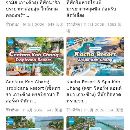
จามัส เกาะช้าง) ที่พักน่ารัก
ที่พักริมหาดไก่แบ้
บรรยากาศอบอุ่น ใกล้หาด
บรรยากาศสุดชิล ต้อนรับ
คลองพร้า...
สัตว์เลี้ยง
รีวิวที่พัก
| 16 6月 2026 | 648 阅读
รีวิวที่พัก
| 11 6月 2026 | 1,253 阅
读
Centara Koh Chang
Kacha Resort & Spa Koh
Tropicana Resort (เซ็นทา
Chang (คชา รีสอร์ท แอนด์
รา เกาะช้าง ทรอปิคานา รี
สปา เกาะช้าง) ที่พักติดหาด
สอร์ต) ที่พักต...
ทรายขา...
รีวิวที่พัก
| 11 6月 2026 | 642 阅读
รีวิวที่พัก
| 11 6月 2026 | 856 阅读