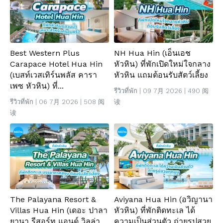
Best Western Plus
NH Hua Hin (เอ็นเอช
Carapace Hotel Hua Hin
หัวหิน) ที่พักเปิดใหม่ใจกลาง
(เบสท์เวสเทิร์นพลัส คารา
หัวหิน แถมต้อนรับสัตว์เลี้ยง
เพซ หัวหิน) ที่...
รีวิวที่พัก
| 09 7月 2026 | 490 阅
รีวิวที่พัก
| 06 7月 2026 | 508 阅
读
读
The Palayana Resort &
Aviyana Hua Hin (อวิญานา
Villas Hua Hin (เดอะ ปาลา
หัวหิน) ที่พักติดทะเล ได้
ยานา รีสอร์ท แอนด์ วิลล่า
ความเป็นส่วนตัว ถ่ายรูปสวย