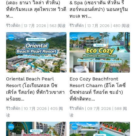
(เดอะ ยานา วิลล่า หัวหิน)
& Spa (เชอราตัน หัวหิน รี
ที่พักริมทะเล สุดไพรเวท วิวดี
สอร์ทแอนด์สปา) นอนหรูริม
ท...
ทะเล พร...
รีวิวที่พัก
| 13 7月 2026 | 563 阅读
รีวิวที่พัก
| 13 7月 2026 | 480 阅读
Oriental Beach Pearl
Eco Cozy Beachfront
Resort (โอเรียนทอล บีช
Resort Chaam (อีโค โคซี่
เพิร์ล รีสอร์ต) ที่พักวิวเขาสา
บีชฟรอนท์ รีสอร์ต ชะอำ)
มร้อยย...
ที่พักติดทะ...
รีวิวที่พัก
| 10 7月 2026 | 405 阅
รีวิวที่พัก
| 09 7月 2026 | 588 阅
读
读