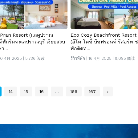
 Pran Resort (แลดูปราณ
Eco Cozy Beachfront Resor
ที่พักริมทะเลปราณบุรี เงียบสงบ
(อีโค โคซี่ บีชฟรอนท์ รีสอร์ท ช
า...
พักติดท...
10 4月 2025 | 5,736 阅读
รีวิวที่พัก
| 16 4月 2025 | 9,085 阅读
14
15
16
...
166
167
›