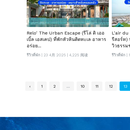
Relo' The Urban Escape (รีโล่ ดิ เออ
L'air du
เบิ้ล เอสเคป) ที่พักหัวหินติดทะเล อาหาร
รีสอร์ท) 
อร่อย...
วิวธรรมช
รีวิวที่พัก
| 23 4月 2025 | 4,225 阅读
รีวิวที่พัก
| 
‹
1
2
...
10
11
12
13